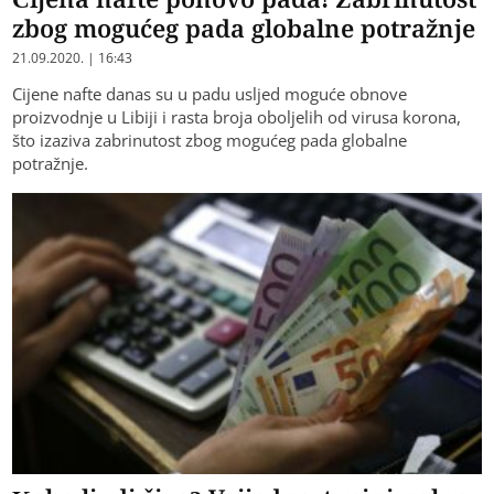
zbog mogućeg pada globalne potražnje
21.09.2020. | 16:43
Cijene nafte danas su u padu usljed moguće obnove
proizvodnje u Libiji i rasta broja oboljelih od virusa korona,
što izaziva zabrinutost zbog mogućeg pada globalne
potražnje.