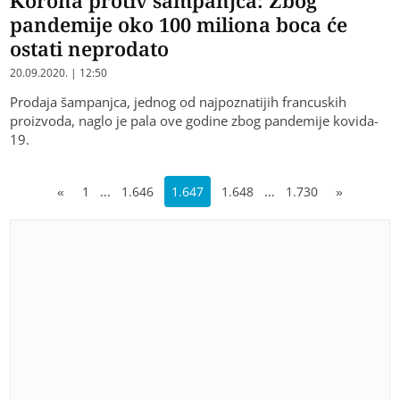
Korona protiv šampanjca: Zbog
pandemije oko 100 miliona boca će
ostati neprodato
20.09.2020. | 12:50
Prodaja šampanjca, jednog od najpoznatijih francuskih
proizvoda, naglo je pala ove godine zbog pandemije kovida-
19.
…
…
«
1
1.646
1.647
1.648
1.730
»