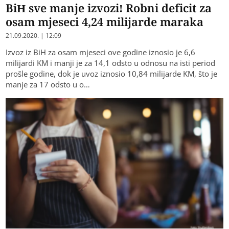
BiH sve manje izvozi! Robni deficit za
osam mjeseci 4,24 milijarde maraka
21.09.2020. | 12:09
Izvoz iz BiH za osam mjeseci ove godine iznosio je 6,6
milijardi KM i manji je za 14,1 odsto u odnosu na isti period
prošle godine, dok je uvoz iznosio 10,84 milijarde KM, što je
manje za 17 odsto u o…