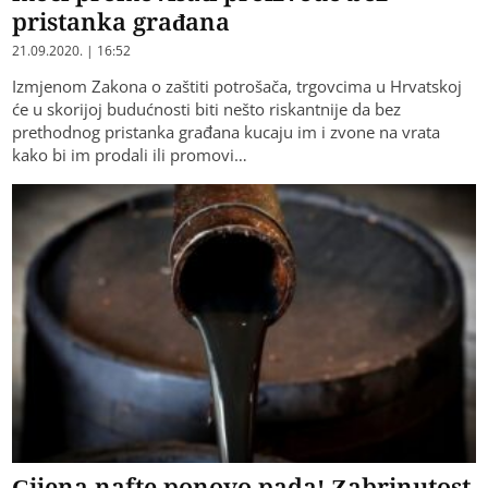
pristanka građana
21.09.2020. | 16:52
Izmjenom Zakona o zaštiti potrošača, trgovcima u Hrvatskoj
će u skorijoj budućnosti biti nešto riskantnije da bez
prethodnog pristanka građana kucaju im i zvone na vrata
kako bi im prodali ili promovi…
Cijena nafte ponovo pada! Zabrinutost