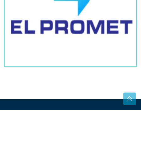
NAJVAŽNIJE - LJUDE
Ljekari otkrili šta je istina, a šta
opasan mit: Može li sok od SVJEŽEG
KRASTAVCA da istopi kamen u
bubregu
Deset savjeta koji će olakšati
neugodne simptome PMS-a i kada je
vani 35+