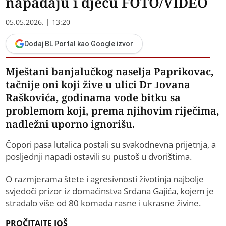
napadaju i djecu FOTO/VIDEO
05.05.2026. | 13:20
Dodaj BL Portal kao Google izvor
Mještani banjalučkog naselja Paprikovac,
tačnije oni koji žive u ulici Dr Jovana
Raškovića, godinama vode bitku sa
problemom koji, prema njihovim riječima,
nadležni uporno ignorišu.
Čopori pasa lutalica postali su svakodnevna prijetnja, a
posljednji napadi ostavili su pustoš u dvorištima.
O razmjerama štete i agresivnosti životinja najbolje
svjedoči prizor iz domaćinstva Srđana Gajića, kojem je
stradalo više od 80 komada rasne i ukrasne živine.
PROČITAJTE JOŠ