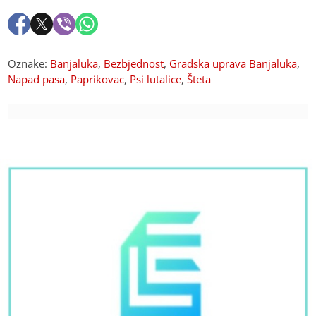
Oznake:
Banjaluka
,
Bezbjednost
,
Gradska uprava Banjaluka
,
Napad pasa
,
Paprikovac
,
Psi lutalice
,
Šteta
PREPORUKA ZA VAS
(FOTO)
"Podrška svakoj porodici" Stanivuković
poručio da će grad i dalje ulagati u ONO ŠTO JE