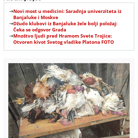
Novi most u medicini: Saradnja univerziteta iz
Banjaluke i Moskve
Džudo klubovi iz Banjaluke žele bolji položaj:
Čeka se odgovor Grada
Mnoštvo ljudi pred Hramom Svete Trojice:
Otvoren kivot Svetog vladike Platona FOTO