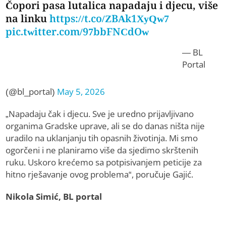
Čopori pasa lutalica napadaju i djecu, više
na linku
https://t.co/ZBAk1XyQw7
pic.twitter.com/97bbFNCdOw
— BL
Portal
(@bl_portal)
May 5, 2026
„Napadaju čak i djecu. Sve je uredno prijavljivano
organima Gradske uprave, ali se do danas ništa nije
uradilo na uklanjanju tih opasnih životinja. Mi smo
ogorčeni i ne planiramo više da sjedimo skrštenih
ruku. Uskoro krećemo sa potpisivanjem peticije za
hitno rješavanje ovog problema“, poručuje Gajić.
Nikola Simić, BL portal