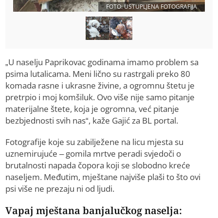
FOTO: USTUPLJENA FOTOGRAFIJA
„U naselju Paprikovac godinama imamo problem sa
psima lutalicama. Meni lično su rastrgali preko 80
komada rasne i ukrasne živine, a ogromnu štetu je
pretrpio i moj komšiluk. Ovo više nije samo pitanje
materijalne štete, koja je ogromna, već pitanje
bezbjednosti svih nas“, kaže Gajić za BL portal.
Fotografije koje su zabilježene na licu mjesta su
uznemirujuće – gomila mrtve peradi svjedoči o
brutalnosti napada čopora koji se slobodno kreće
naseljem. Međutim, mještane najviše plaši to što ovi
psi više ne prezaju ni od ljudi.
Vapaj mještana banjalučkog naselja: