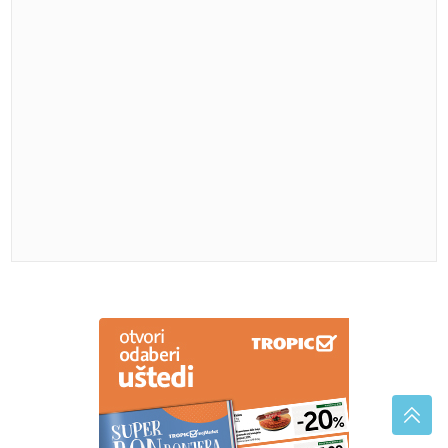
Klima i račun za struju: Četiri greške koje vas skupo
koštaju
BESPLATNO I BEZ LIMITA
Open AI
ukida ograničenje tekstualnih poruka,
evo šta još stiže bez plaćanja
pretplate
Turistkinju iznenadile cijene ležaljki
na crnogorskoj obali: Nisam dovoljno
bogata za ovo