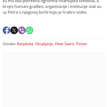
su mu bila potrebna ogromna finansijska sredstva, a
brojni humani građani, organizacije i institucije stali su
uz Petra u njegovoj borbi koju je hrabro vodio.
Oznake:
Banjaluka
,
Okupljanje
,
Petar Šaarić
,
Počast
PREPORUKA ZA VAS