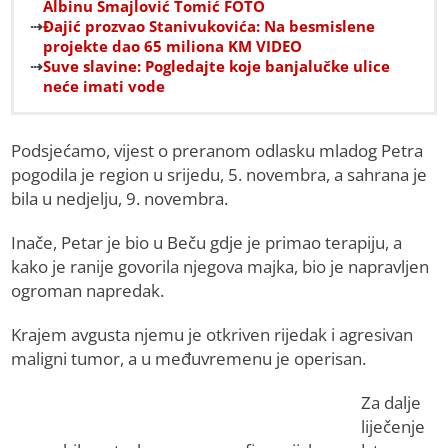
Albinu Smajlović Tomić FOTO
Đajić prozvao Stanivukovića: Na besmislene
projekte dao 65 miliona KM VIDEO
Suve slavine: Pogledajte koje banjalučke ulice
neće imati vode
Podsjećamo, vijest o preranom odlasku mladog Petra
pogodila je region u srijedu, 5. novembra, a sahrana je
bila u nedjelju, 9. novembra.
Inače, Petar je bio u Beču gdje je primao terapiju, a
kako je ranije govorila njegova majka, bio je napravljen
ogroman napredak.
Krajem avgusta njemu je otkriven rijedak i agresivan
maligni tumor, a u međuvremenu je operisan.
Za dalje
liječenje