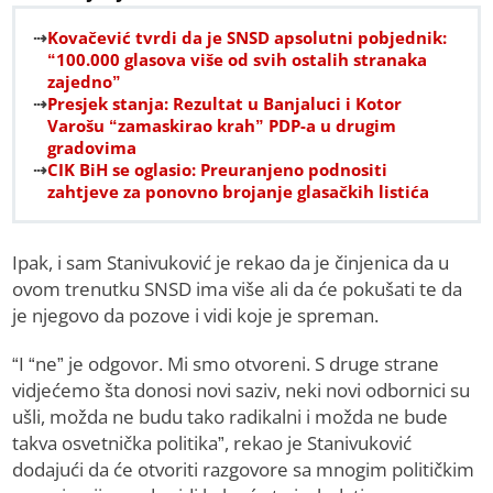
Kovačević tvrdi da je SNSD apsolutni pobjednik:
“100.000 glasova više od svih ostalih stranaka
zajedno”
Presjek stanja: Rezultat u Banjaluci i Kotor
Varošu “zamaskirao krah” PDP-a u drugim
gradovima
CIK BiH se oglasio: Preuranjeno podnositi
zahtjeve za ponovno brojanje glasačkih listića
Ipak, i sam Stanivuković je rekao da je činjenica da u
ovom trenutku SNSD ima više ali da će pokušati te da
je njegovo da pozove i vidi koje je spreman.
“I “ne” je odgovor. Mi smo otvoreni. S druge strane
vidjećemo šta donosi novi saziv, neki novi odbornici su
ušli, možda ne budu tako radikalni i možda ne bude
takva osvetnička politika”, rekao je Stanivuković
dodajući da će otvoriti razgovore sa mnogim političkim