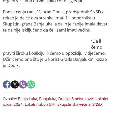
organizacijama da vidi kako će to izgledati.
Podsjećanja radi, Milorad Dodik, predsjednik SNSD-a
rekao je da će ova stranka imati 11 odbornika u
Skupštini grada Banjaluka, a da ih je ranije imala devet
te da nije isklljučeno da će i sami imati većinu.
“Da li
ćemo
praviti široku koaliciju ili ćemo u opoziciju, vidjećemo.
Učinićemo ono što je u korist Grada Banjaluka”, kazao
je Dodik.
Oznake:
Banja Luka
,
Banjaluka
,
Draško Stanivuković
,
Lokalni
izbori 2024
,
Lokalni izbori BiH
,
Skupštinska većina
,
SNSD