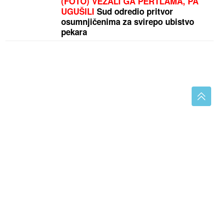
(FOTO) VEZALI GA PERTLAMA, PA
UGUŠILI
Sud odredio pritvor
osumnjičenima za svirepo ubistvo
pekara
"TU SAM ODRASTAO I KRENUO U ŠKOLU"
Bogdan
Bogdanović otkrio detalje iz djetinjstva koje javnost
nije znala
"Nisi bio na njenom koncertu AKO
NIJE PALA" Lepa Brena pala na
koncertu u Budvi nakon kultnog