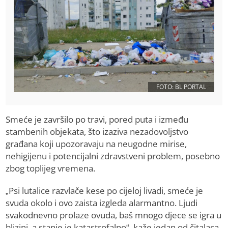
FOTO: BL PORTAL
Smeće je završilo po travi, pored puta i između
stambenih objekata, što izaziva nezadovoljstvo
građana koji upozoravaju na neugodne mirise,
nehigijenu i potencijalni zdravstveni problem, posebno
zbog toplijeg vremena.
„Psi lutalice razvlače kese po cijeloj livadi, smeće je
svuda okolo i ovo zaista izgleda alarmantno. Ljudi
svakodnevno prolaze ovuda, baš mnogo djece se igra u
blizini, a stanje je katastrofalno“, kaže jedan od čitalaca