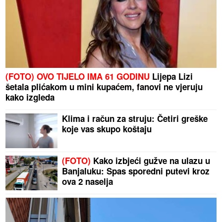
(FOTO) OVO TIJELO IMA 61 GODINU
Lijepa Lizi
šetala plićakom u mini kupaćem, fanovi ne vjeruju
kako izgleda
Klima i račun za struju: Četiri greške
koje vas skupo koštaju
(FOTO)
Kako izbjeći gužve na ulazu u
Banjaluku: Spas sporedni putevi kroz
ova 2 naselja