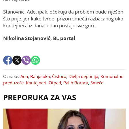
Stanovnici Ade, ipak, očekuju da problem bude riješen
što prije, jer kako tvrde, prizori smeća razbacanog oko
kontejnera iz dana u dan postaju sve gori.
Nikolina Stojanović, BL portal
Oznake:
Ada
,
Banjaluka
,
Čistoća
,
Divlja deponija
,
Komunalno
preduzeće
,
Kontejneri
,
Otpad
,
Palih Boraca
,
Smeće
PREPORUKA ZA VAS