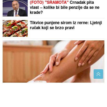
(FOTO) "SRAMOTA"
Crnadak pita
vlast – kolike bi bile penzije da se ne
krade?
Tikvice punjene sirom iz rerne: Ljetnji
ručak koji se brzo pravi
Ne košta puno: Ako imate problem sa znojenjem
stopala tokom ljeta potopite ih u ovaj jeftini rastvor