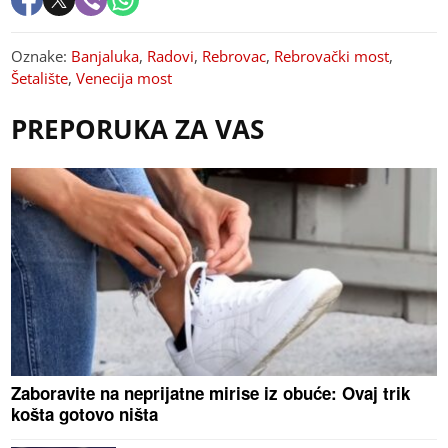
Oznake:
Banjaluka
,
Radovi
,
Rebrovac
,
Rebrovački most
,
Šetalište
,
Venecija most
PREPORUKA ZA VAS
Zaboravite na neprijatne mirise iz obuće: Ovaj trik
košta gotovo ništa