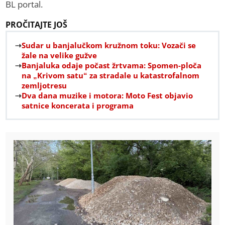
BL portal.
PROČITAJTE JOŠ
Sudar u banjalučkom kružnom toku: Vozači se
žale na velike gužve
Banjaluka odaje počast žrtvama: Spomen-ploča
na „Krivom satu“ za stradale u katastrofalnom
zemljotresu
Dva dana muzike i motora: Moto Fest objavio
satnice koncerata i programa