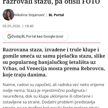
razrovali stazu, pa otišli FOTO
|
Nikolina Stojanović
BL Portal
05.05.2026. | 18:40
Dodaj BL Portal kao Google izvor
Razrovana staza, izvađene i trule klupe i
gomile smeća uz samu pješačku stazu, slike
su popularnog banjalučkog šetališta uz
Vrbas, od Venecija mosta prema Rebrovcu,
koje traju danima.
Naime, radovi su započeti, ali radnika već neko vrijeme
ovdje nema. Staza je mjestimično podignuta i
neuređena, dok su klupe uklonjene ili oštećene i
ostavljene sa strane. Dodatni problem predstavlja
smeće, pa se građani koji ovuda često prolaze pitaju