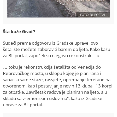
FOTO: BL PORTAL
Šta kaže Grad?
Sudeći prema odgovoru iz Gradske uprave, ovo
šetalište možete zaboraviti barem do ljeta. Kako kažu
za BL portal, započeli su njegovu rekonstrukcijiu.
„U toku je rekonstrukcija šetališta od Venecija do
Rebrovačkog mosta, u sklopu kojeg je planirana i
sanacija same staze, rasvjete, opremanje teretane na
otvorenom, kao i postavljanje novih 13 klupa i 13 korpi
za otpatke. Završetak radova je planiran na ljeto, a u
skladu sa vremenskim uslovima“, kažu iz Gradske
uprave za BL portal.