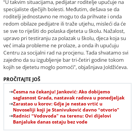
“U takvim situacijama, pedijatar roditelje upućuje na
specijaliste dječijih bolesti. Međutim, dešava se da
roditelji jednostavno ne mogu to da prihvate i onda
redom obilaze pedijatre ili traže utjehu, misleći da će
se sve to riješiti do polaska djeteta u školu. Nažalost,
upravo pri testiranju za polazak u školu, djeca koja su
već imala probleme ne prolaze, a onda ih upućuju
Centru za socijalni rad na procjenu. Tada shvatamo svi
zajedno da su izgubljenje bar tri-četiri godine tokom
kojih se djetetu moglo pomoći”, objašnjava Joldžićeva.
PROČITAJTE JOŠ
Česma na čekanju! Јanković: Ako dobijemo
saglasnost Grada, nastavak radova u ponedjeljak
Zarastao u korov: Gdje je nestao vrtić u
Novoseliji koji je Stanivuković davno “otvorio”
Radnici “Vodovoda” na terenu: Ovi dijelovi
Banjaluke danas ostaju bez vode