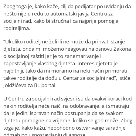
Zbog toga je, kako kaže, cilj da pedijatar po uviđanju da
nešto nije u redu to automatski javlja Centru za
socijalni rad, kako bi stručna lica najprije pomogla
roditeljima.
“Ukoliko roditelj ne želi ili ne može da prihvati stanje
djeteta, onda mi možemo reagovati na osnovu Zakona
o socijalnoj zaštiti jer je to zanemarivanje i
zapostavljanje vlastitog djeteta. Interes djeteta je
najbitniji, tako da mi moramo na neki način primorati
takve roditelje da dođu u Centar za socijalni rad”, ističe
Joldžićeva za BL portal.
U Centru za socijalni rad svjesni su da ovakvi koraci kod
nekih roditelja neće naići na odobravanje, ali smatraju
da je jedini ispravan način postupanja da se svakom
djetetu pomogne na vrijeme, koliko se god može. Zbog
toga je, kako kažu, neophodno ostvarivanje saradnje
odmah po uspostavljanju dijagnoze.