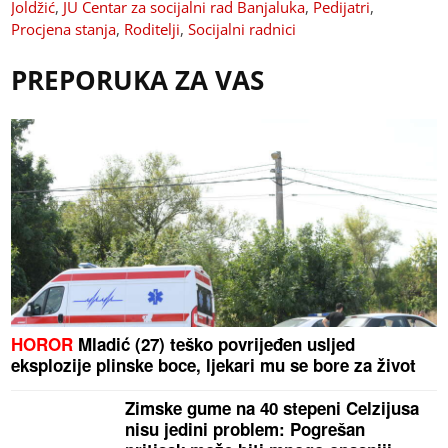
Joldžić
,
JU Centar za socijalni rad Banjaluka
,
Pedijatri
,
Procjena stanja
,
Roditelji
,
Socijalni radnici
PREPORUKA ZA VAS
HOROR
Mladić (27) teško povrijeđen usljed
eksplozije plinske boce, ljekari mu se bore za život
Zimske gume na 40 stepeni Celzijusa
nisu jedini problem: Pogrešan