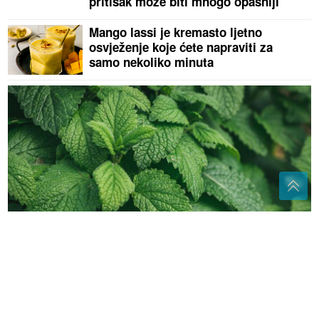
pritisak može biti mnogo opasniji
Mango lassi je kremasto ljetno
osvježenje koje ćete napraviti za
samo nekoliko minuta
Mnogi je već imaju kod kuće: Jedna obična biljka
može pomoći varenju i zdravlju crijeva
(FOTO)
Toni Bijelić objavio sliku,
Novak Đoković odmah reagovao: