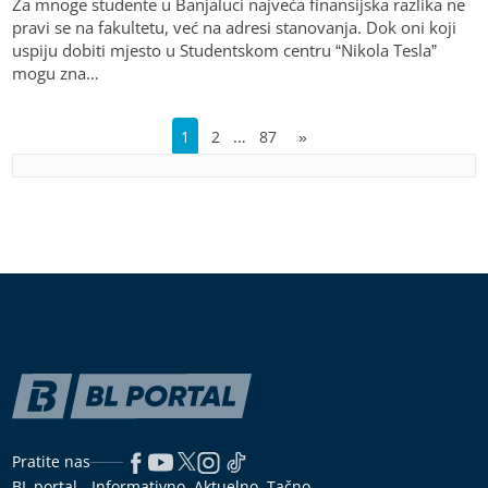
Za mnoge studente u Banjaluci najveća finansijska razlika ne
pravi se na fakultetu, već na adresi stanovanja. Dok oni koji
uspiju dobiti mjesto u Studentskom centru “Nikola Tesla”
mogu zna…
…
1
2
87
»
Pratite nas
BL portal - Informativno, Aktuelno, Tačno