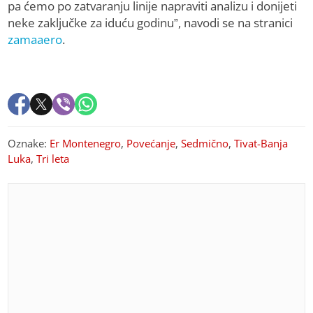
pa ćemo po zatvaranju linije napraviti analizu i donijeti
neke zaključke za iduću godinu”, navodi se na stranici
zamaaero
.
Oznake:
Er Montenegro
,
Povećanje
,
Sedmično
,
Tivat-Banja
Luka
,
Tri leta
PREPORUKA ZA VAS