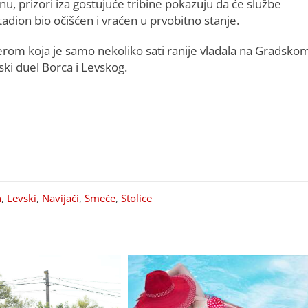
nu, prizori iza gostujuće tribine pokazuju da će službe
adion bio očišćen i vraćen u prvobitno stanje.
erom koja je samo nekoliko sati ranije vladala na Gradsko
ski duel Borca i Levskog.
n
,
Levski
,
Navijači
,
Smeće
,
Stolice