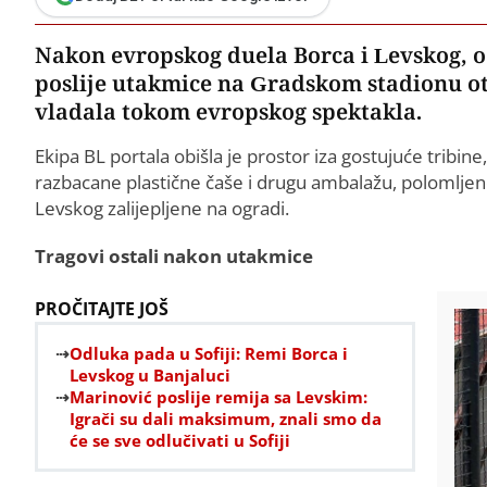
Nakon evropskog duela Borca i Levskog, od
poslije utakmice na Gradskom stadionu otk
vladala tokom evropskog spektakla.
Ekipa BL portala obišla je prostor iza gostujuće tribine,
razbacane plastične čaše i drugu ambalažu, polomljene 
Levskog zalijepljene na ogradi.
Tragovi ostali nakon utakmice
PROČITAJTE JOŠ
Odluka pada u Sofiji: Remi Borca i
Levskog u Banjaluci
Marinović poslije remija sa Levskim:
Igrači su dali maksimum, znali smo da
će se sve odlučivati u Sofiji