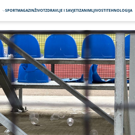
O
SPORT
MAGAZIN
ŽIVOT
ZDRAVLJE I SAVJETI
ZANIMLJIVOSTI
TEHNOLOGIJA