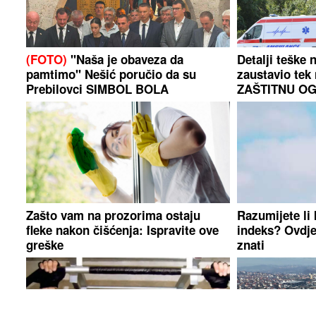
(FOTO)
"Naša je obaveza da
Detalji teške
pamtimo" Nešić poručio da su
zaustavio tek
Prebilovci SIMBOL BOLA
ZAŠTITNU OGR
Zašto vam na prozorima ostaju
Razumijete li
fleke nakon čišćenja: Ispravite ove
indeks? Ovdje 
greške
znati