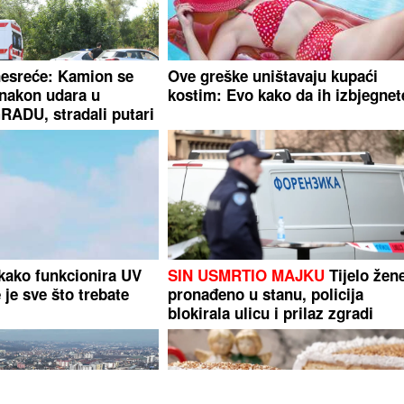
 nesreće: Kamion se
Ove greške uništavaju kupaći
 nakon udara u
kostim: Evo kako da ih izbjegnet
ADU, stradali putari
 kako funkcionira UV
SIN USMRTIO MAJKU
Tijelo žen
je sve što trebate
pronađeno u stanu, policija
blokirala ulicu i prilaz zgradi