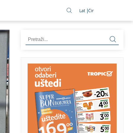
Lat
Ćir