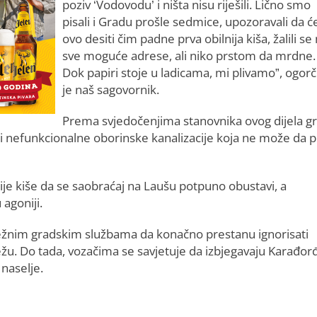
poziv ‘Vodovodu’ i ništa nisu riješili. Lično smo
pisali i Gradu prošle sedmice, upozoravali da ć
ovo desiti čim padne prva obilnija kiša, žalili se
sve moguće adrese, ali niko prstom da mrdne.
Dok papiri stoje u ladicama, mi plivamo”, ogor
je naš sagovornik.
Prema svjedočenjima stanovnika ovog dijela gr
i nefunkcionalne oborinske kanalizacije koja ne može da p
ije kiše da se saobraćaj na Laušu potpuno obustavi, a
 agoniji.
dležnim gradskim službama da konačno prestanu ignorisati
ežu. Do tada, vozačima se savjetuje da izbjegavaju Karađor
 naselje.