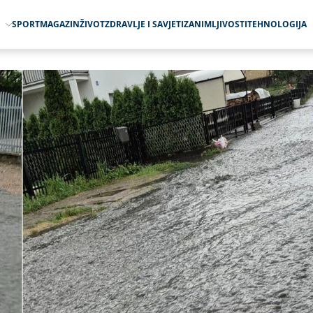
O
SPORT
MAGAZIN
ŽIVOT
ZDRAVLJE I SAVJETI
ZANIMLJIVOSTI
TEHNOLOGIJA