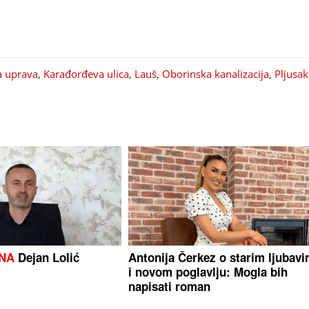
a uprava
,
Karađorđeva ulica
,
Lauš
,
Oborinska kanalizacija
,
Pljusak
ANA
Dejan Lolić
Antonija Čerkez o starim ljubav
i novom poglavlju: Mogla bih
napisati roman