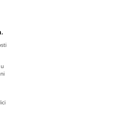
a.
sti
 u
ni
ici