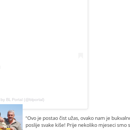
 by BL Portal (@blportal)
“Ovo je postao čist užas, ovako nam je bukvaln
poslije svake kiše! Prije nekoliko mjeseci smo s