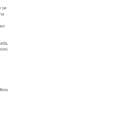
e se
 na
čen
ada,
rimi
đevu