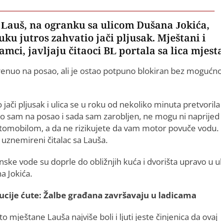
Lauš, na ogranku sa ulicom Dušana Jokića,
ku jutros zahvatio jači pljusak. Mještani i
mci, javljaju čitaoci BL portala sa lica mjest
 krenuo na posao, ali je ostao potpuno blokiran bez mogućno
jači pljusak i ulica se u roku od nekoliko minuta pretvorila
o sam na posao i sada sam zarobljen, ne mogu ni naprijed 
utomobilom, a da ne rizikujete da vam motor povuče vodu.
no uznemireni čitalac sa Lauša.
ske vode su doprle do obližnjih kuća i dvorišta upravo u ul
a Jokića.
tucije ćute: Žalbe građana završavaju u ladicama
o mještane Lauša najviše boli i ljuti jeste činjenica da ovaj