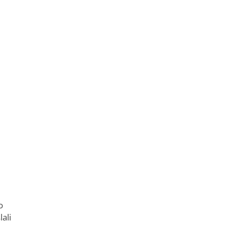
o
lali