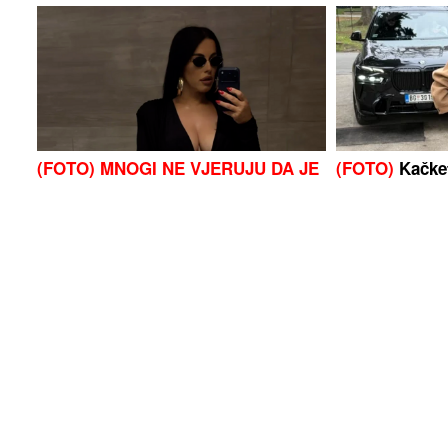
(FOTO) MNOGI NE VJERUJU DA JE
(FOTO)
Kačket
TO ONA
Seka Aleksić smršala 14
i naočare: Ce
kilograma, injekcije joj ubrzale
na aerodromu,
proces, sada pokazala kako izgleda
Beograd
u bikiniju
Promjena vremena: Ove krajeve bi
Trend iz Jugos
za koji sat mogli zahvatiti
kuhinje