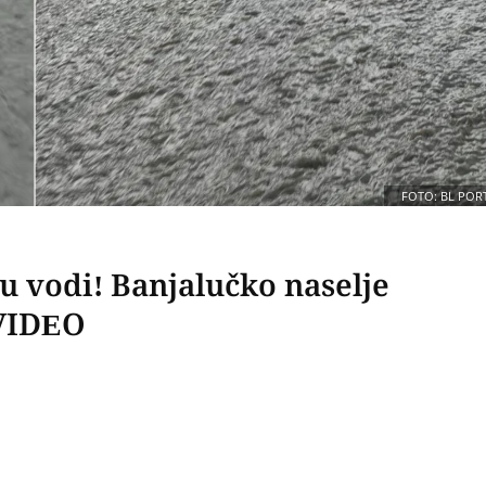
FOTO: BL POR
 u vodi! Banjalučko naselje
 VIDEO