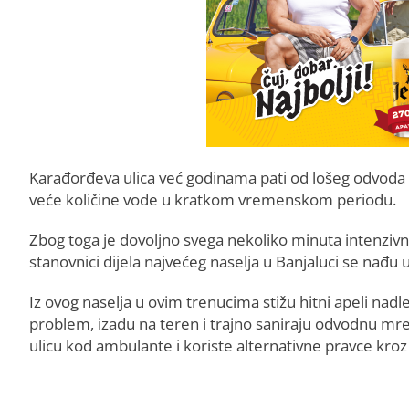
Karađorđeva ulica već godinama pati od lošeg odvoda 
veće količine vode u kratkom vremenskom periodu.
Zbog toga je dovoljno svega nekoliko minuta intenzivn
stanovnici dijela najvećeg naselja u Banjaluci se nađu u
Iz ovog naselja u ovim trenucima stižu hitni apeli na
problem, izađu na teren i trajno saniraju odvodnu mr
ulicu kod ambulante i koriste alternativne pravce kroz