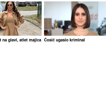
 na glavi, atlet majica
Ćosić ugasio kriminal
cu niko nije prepoznao
 leti iz Malage za
lavije vraća se u
Severina predstavila novu pjesm
"Pozovi me ti"