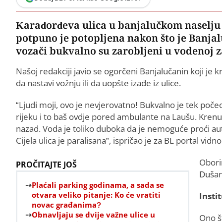
Karađorđeva ulica u banjalučkom naselju 
potpuno je potopljena nakon što je Banjalu
vozači bukvalno su zarobljeni u vodenoj za
Našoj redakciji javio se ogorčeni Banjalučanin koji je
da nastavi vožnju ili da uopšte izađe iz ulice.
“Ljudi moji, ovo je nevjerovatno! Bukvalno je tek počeo 
rijeku i to baš ovdje pored ambulante na Laušu. Krenu
nazad. Voda je toliko duboka da je nemoguće proći a
Cijela ulica je paralisana”, ispričao je za BL portal vid
Oborin
PROČITAJTE JOŠ
Dušan
Plaćali parking godinama, a sada se
otvara veliko pitanje: Ko će vratiti
Insti
novac građanima?
Obnavljaju se dvije važne ulice u
Ono št