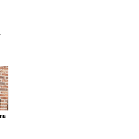
,
ima