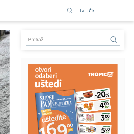
Lat
Ćir