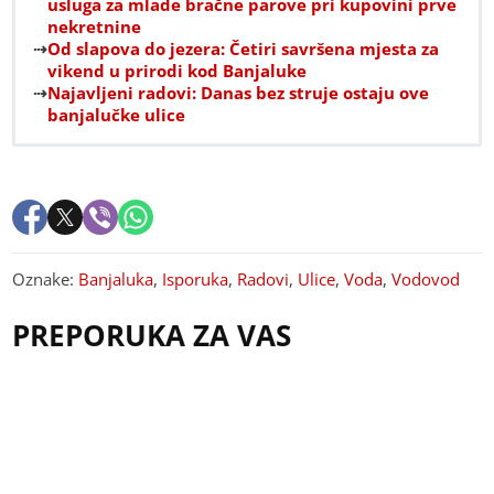
usluga za mlade bračne parove pri kupovini prve
nekretnine
Od slapova do jezera: Četiri savršena mjesta za
vikend u prirodi kod Banjaluke
Najavljeni radovi: Danas bez struje ostaju ove
banjalučke ulice
Oznake:
Banjaluka
,
Isporuka
,
Radovi
,
Ulice
,
Voda
,
Vodovod
PREPORUKA ZA VAS