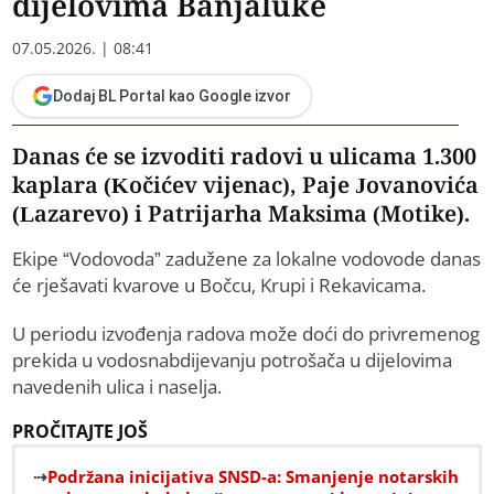
dijelovima Banjaluke
07.05.2026. | 08:41
Dodaj BL Portal kao Google izvor
Danas će se izvoditi radovi u ulicama 1.300
kaplara (Kočićev vijenac), Paje Jovanovića
(Lazarevo) i Patrijarha Maksima (Motike).
Ekipe “Vodovoda” zadužene za lokalne vodovode danas
će rješavati kvarove u Bočcu, Krupi i Rekavicama.
U periodu izvođenja radova može doći do privremenog
prekida u vodosnabdijevanju potrošača u dijelovima
navedenih ulica i naselja.
PROČITAJTE JOŠ
Podržana inicijativa SNSD-a: Smanjenje notarskih