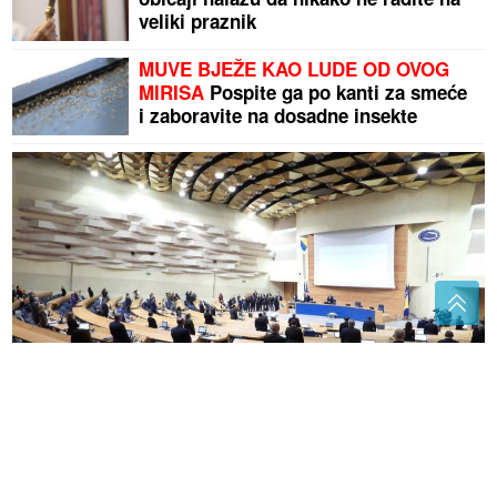
veliki praznik
MUVE BJEŽE KAO LUDE OD OVOG
MIRISA
Pospite ga po kanti za smeće
i zaboravite na dosadne insekte
AFORIZAM DANA
Ustav BiH
Trend iz Jugoslavije vraća se u
kuhinje