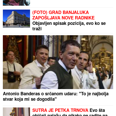
(FOTO) GRAD BANJALUKA
ZAPOŠLJAVA NOVE RADNIKE
Objavljen spisak pozicija, evo ko se
traži
Antonio Banderas o srčanom udaru: "To je najbolja
stvar koja mi se dogodila"
SUTRA JE PETKA TRNOVA
Evo šta
običaji nalažu da nikako ne radite na