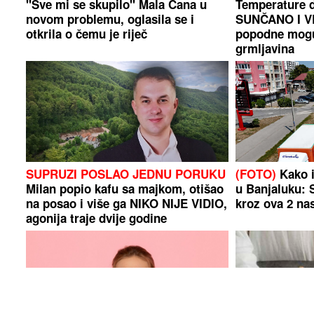
"Sve mi se skupilo" Mala Cana u
Temperature d
novom problemu, oglasila se i
SUNČANO I 
otkrila o čemu je riječ
popodne moguć
grmljavina
SUPRUZI POSLAO JEDNU PORUKU
(FOTO)
Kako i
Milan popio kafu sa majkom, otišao
u Banjaluku: 
na posao i više ga NIKO NIJE VIDIO,
kroz ova 2 nas
agonija traje dvije godine