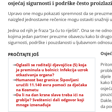
osjećaj sigurnosti i podrške često proizla
Upravo one mogu pokazati spremnost da se preuzme o
naizgled jednostavne rečenice mogu ostaviti snažniji ut
Jedna od njih je fraza “Ja ću to riješiti”. Ona se ne od
kojima jedan partner preuzme obavezu kako bi drugom
sigurnosti, podrške i pouzdanosti u ljubavnom odnosu
Osjeć
PROČITAJTE JOŠ
Prito
Oglasili se roditelji d‌jevojčice (5) koja
je preminula u bolnici: Infekcija uzrok
probl
otkazivanja organa?
dijel
Humanost bez granica: Šipovljani
kako 
uručili 11.140 evra pomoći za dječaka
osjeć
na Kosmetu
pouzd
Da li na dan krsne slave treba ići na
groblje? Sveštenici dali odgovor koji
Dakle
mnoge iznenađuje
da po