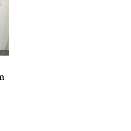
OCK
im