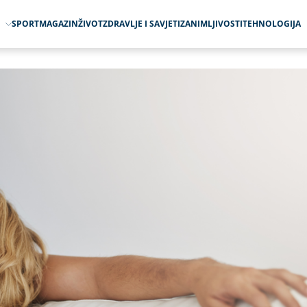
O
SPORT
MAGAZIN
ŽIVOT
ZDRAVLJE I SAVJETI
ZANIMLJIVOSTI
TEHNOLOGIJA