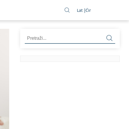
Lat
Ćir