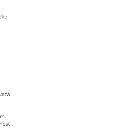
eke
veza
om.
nost