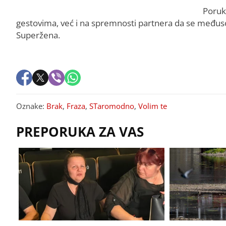
Poruk
gestovima, već i na spremnosti partnera da se međus
Superžena.
Oznake:
Brak
,
Fraza
,
STaromodno
,
Volim te
PREPORUKA ZA VAS