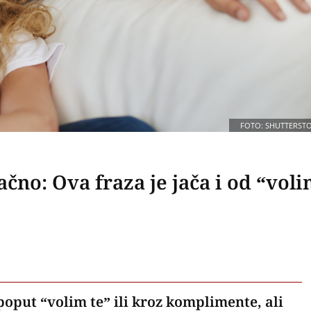
FOTO: SHUTTERST
čno: Ova fraza je jača i od “vol
oput “volim te” ili kroz komplimente, ali