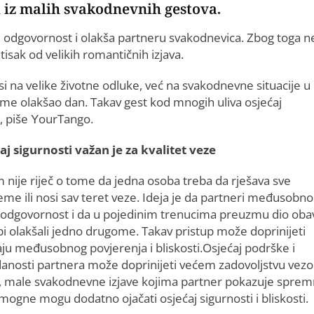
zi iz malih svakodnevnih gestova.
dgovornost i olakša partneru svakodnevica. Zbog toga n
isak od velikih romantičnih izjava.
nosi na velike životne odluke, već na svakodnevne situacije u
e olakšao dan. Takav gest kod mnogih uliva osjećaj
, piše YourTango.
aj sigurnosti važan je za kvalitet veze
m nije riječ o tome da jedna osoba treba da rješava sve
eme ili nosi sav teret veze. Ideja je da partneri međusobno
e odgovornost i da u pojedinim trenucima preuzmu dio oba
bi olakšali jedno drugome. Takav pristup može doprinijeti
aju međusobnog povjerenja i bliskosti.Osjećaj podrške i
anosti partnera može doprinijeti većem zadovoljstvu vez
, male svakodnevne izjave kojima partner pokazuje sprem
mogne mogu dodatno ojačati osjećaj sigurnosti i bliskosti.