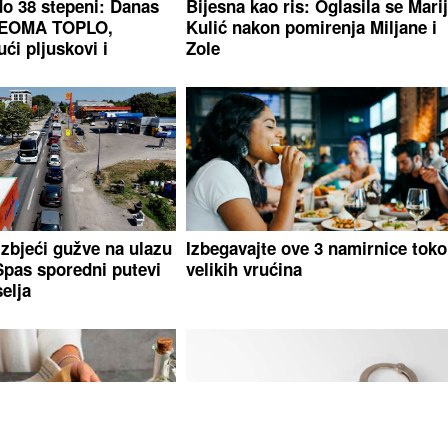
o 38 stepeni: Danas
Bijesna kao ris: Oglasila se Mari
VEOMA TOPLO,
Kulić nakon pomirenja Miljane i
i pljuskovi i
Zole
zbjeći gužve na ulazu
Izbegavajte ove 3 namirnice tok
Spas sporedni putevi
velikih vrućina
elja