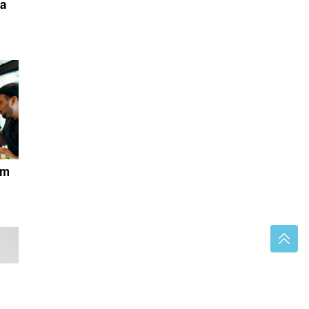
ja
om