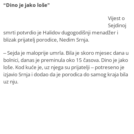
“Dino je jako loše”
Vijest o
Sejdinoj
smrti potvrdio je Halidov dugogodišnji menadžer i
blizak prijatelj porodice, Nedim Srnja.
– Sejda je maloprije umrla. Bila je skoro mjesec dana u
bolnici, danas je preminula oko 15 časova. Dino je jako
loše. Kod kuće je, uz njega su prijatelji – potreseno je
izjavio Srnja i dodao da je porodica do samog kraja bila
uz nju.