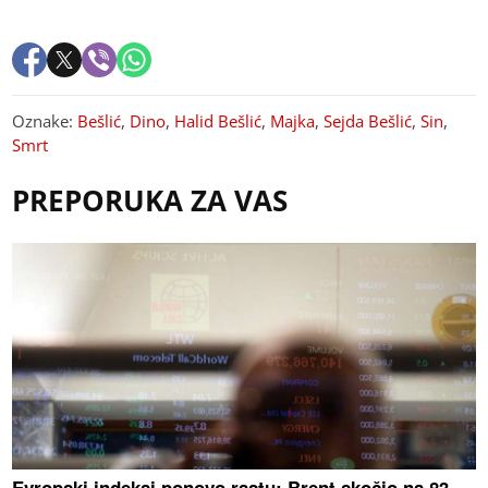
Oznake:
Bešlić
,
Dino
,
Halid Bešlić
,
Majka
,
Sejda Bešlić
,
Sin
,
Smrt
PREPORUKA ZA VAS