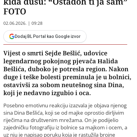
kida dušu: “Ostadoh ti ja sam”
FOTO
02.06.2026. | 09:28
Dodaj BL Portal kao Google izvor
Vijest o smrti Sejde Bešlić, udovice
legendarnog pokojnog pjevača Halida
Bešlića, duboko je potresla region. Nakon
duge i teške bolesti preminula je u bolnici,
ostavivši za sobom neutešnog sina Dina,
koji je nedavno izgubio i oca.
Posebno emotivnu reakciju izazvala je objava njenog
sina Dina Bešlića, koji se od majke oprostio dirljivim
riječima na društvenim mrežama. On je podijelio
zajedničku fotografiju iz bolnice sa majkom i ocem, a
uz nju je napisao poruku koja je rastužila brojne