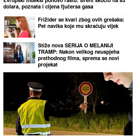
Evropski indeksi ponovo rastu: Brent skočio na 83
dolara, poznata i cijena fjučersa gasa
Frižider se kvari zbog ovih grešaka:
Pet navika koje mu skraćuju vijek
Stiže nova SERIJA O MELANIJI
TRAMP: Nakon velikog neuspjeha
prethodnog filma, sprema se novi
projekat