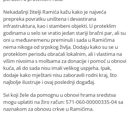
Nekadašnji žitelji Ramića kažu kako je najveća
prepreka povratku uništena i devastirana
infrastruktura, kao i stambeni objekti. U proteklim
godinama u selo se vratio jedan stariji bračni par, ali su
oni u međuvremenu preminuli i sada u Ramićima
nema nikoga od srpskog življa. Dodaju kako su se u
proteklom periodu obraćali lokalnim, ali i vlastima na
višim nivoima s molbama za donacije i pomoć u obnovi
kuća, ali do sada nisu imali velikog uspjeha. Ipak,
dodaje kako mještani nisu zaboravili rodni kraj, što
najbolje ilustruje i ovaj poslednji događaj.
Svi koji žele da pomognu u obnovi hrama sredstva
mogu uplatiti na žiro račun: 571-060-00000335-04 sa
naznakom za obnovu crkve u Ramićima.