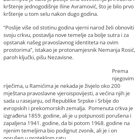
krštenje jednogodišnje Iline Avramović, što je bilo prvo
krštenje u tom selu nakon dugo godina.
“Poslije više od stotinu godina vjerni narod želi obnoviti
svoju crkvu, postavlja nove temelje za bolje sutra i za
opstanak našeg pravoslavnog identiteta na ovim
prostorima”, istakao je protonamjesnik Nemanja Rosić,
paroh ključki, pišu Nezavisne.
Prema
njegovim
riječima, u Ramićima je nekada je živjelo oko 200
mještana pravoslavne vjeroispovijesti, a većina njih je
sada u rasejanju, od Republike Srpske i Srbije do
evropskih i prekomorskih zemalja. Pomenuta crkva je
izgrađena 1859. godine, ali je u potpunosti porušena i
zapaljena 1941. godine, da bi potom 1968. godine na
njenim temeljima bio podignut zvonik, ali je i on
porušen u proteklom ratu.