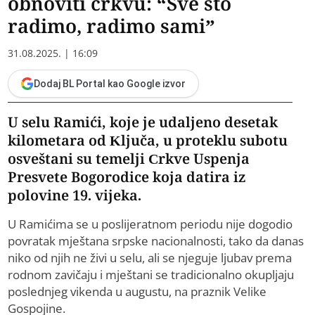
obnoviti crkvu: “Sve što
radimo, radimo sami”
31.08.2025. | 16:09
Dodaj BL Portal kao Google izvor
U selu Ramići, koje je udaljeno desetak
kilometara od Ključa, u proteklu subotu
osveštani su temelji Crkve Uspenja
Presvete Bogorodice koja datira iz
polovine 19. vijeka.
U Ramićima se u poslijeratnom periodu nije dogodio
povratak mještana srpske nacionalnosti, tako da danas
niko od njih ne živi u selu, ali se njeguje ljubav prema
rodnom zavičaju i mještani se tradicionalno okupljaju
poslednjeg vikenda u augustu, na praznik Velike
Gospojine.