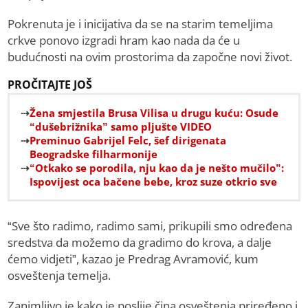
Pokrenuta je i inicijativa da se na starim temeljima
crkve ponovo izgradi hram kao nada da će u
budućnosti na ovim prostorima da započne novi život.
PROČITAJTE JOŠ
Žena smjestila Brusa Vilisa u drugu kuću: Osude
“dušebrižnika” samo pljušte VIDEO
Preminuo Gabrijel Felc, šef dirigenata
Beogradske filharmonije
“Otkako se porodila, nju kao da je nešto mučilo”:
Ispovijest oca bačene bebe, kroz suze otkrio sve
“Sve što radimo, radimo sami, prikupili smo određena
sredstva da možemo da gradimo do krova, a dalje
ćemo vidjeti”, kazao je Predrag Avramović, kum
osveštenja temelja.
Zanimljivo je kako je poslije čina osveštenja priređeno i