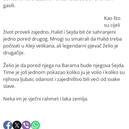
gasili.
Kao što
su cijeli
život proveli zajedno, Halid i Sejda bit će sahranjeni
jedno pored drugog. Mnogi su smatrali da Halid treba
počivati u Aleji velikana, ali legendarni pjevač želio je
drugačije.
Želio je da pored njega na Barama bude njegova Sejda.
Time je još jednom pokazao koliko ju je volio i koliko su
njihova ljubav, odanost i zajedništvo bili veći od svake
slave.
Neka im je vječni rahmet i laka zemlja.