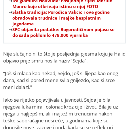
Iza glamura Holivuda: Posljednje riječi Merilin
Monro koje otkrivaju istinu o njoj FOTO
Slatka tradicija: Porodica Vakčić i ove godine
obradovala trudnice i majke besplatnim
jagodama
SPC objavila podatke: Bogorodičinom pojasu se
do sada poklonilo 478.000 vjernika
Nije slučajno ni to što je posljednja pjesma koju je Halid
objavio prije smrti nosila naziv “Sejda”.
“Još si mlada kao nekad, Sejdo, Još si lijepa kao onog
dana, Kad si pored mene svila gnijezdo, Kad si srce
meni dala ti.”
Iako se rijetko pojavljivala u javnosti, Sejda je bila
njegova luka mira i oslonac kroz cijeli život. Bila je uz
njega u najljepšim, ali i najtežim trenucima nakon
teške saobraćajne nesreće, u godinama koje su
donosile nove izazove i onda kada su se reflektori