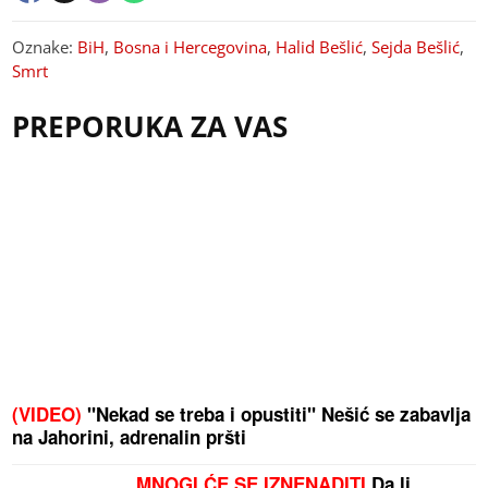
Oznake:
BiH
,
Bosna i Hercegovina
,
Halid Bešlić
,
Sejda Bešlić
,
Smrt
PREPORUKA ZA VAS
(VIDEO)
"Nekad se treba i opustiti" Nešić se zabavlja
na Jahorini, adrenalin pršti
MNOGI ĆE SE IZNENADITI
Da li