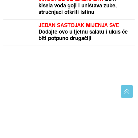
kisela voda goji i uništava zube,
stručnjaci otkrili istinu
JEDAN SASTOJAK MIJENJA SVE
Dodajte ovo u ljetnu salatu i ukus će
biti potpuno drugačiji
BABA VANGA PREDVIDJELA ŠTA ČEKA SVIJET DO
KRAJA 2026.
Dva proročanstva se navodno već
ostvarila, a tri tek slijede