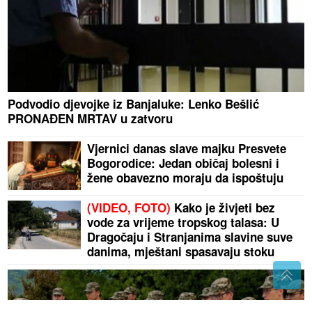
Podvodio djevojke iz Banjaluke: Lenko Bešlić
PRONAĐEN MRTAV u zatvoru
Vjernici danas slave majku Presvete
Bogorodice: Jedan običaj bolesni i
žene obavezno moraju da ispoštuju
(VIDEO, FOTO)
Kako je živjeti bez
vode za vrijeme tropskog talasa: U
Dragočaju i Stranjanima slavine suve
danima, mještani spasavaju stoku