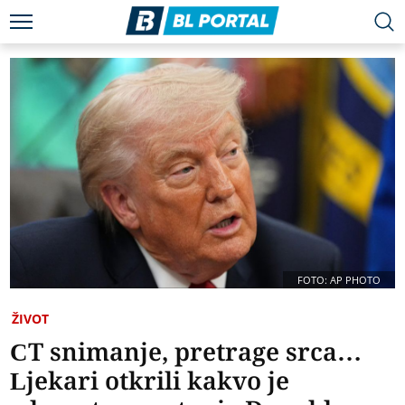
FOTO: AP PHOTO
ŽIVOT
CT snimanje, pretrage srca…
Ljekari otkrili kakvo je