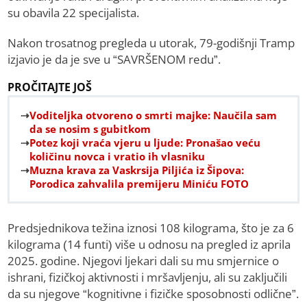
su obavila 22 specijalista.
Nakon trosatnog pregleda u utorak, 79-godišnji Tramp
izjavio je da je sve u “SAVRŠENOM redu”.
PROČITAJTE JOŠ
Voditeljka otvoreno o smrti majke: Naučila sam
da se nosim s gubitkom
Potez koji vraća vjeru u ljude: Pronašao veću
količinu novca i vratio ih vlasniku
Muzna krava za Vaskrsija Piljića iz Šipova:
Porodica zahvalila premijeru Miniću FOTO
Predsjednikova težina iznosi 108 kilograma, što je za 6
kilograma (14 funti) više u odnosu na pregled iz aprila
2025. godine. Njegovi ljekari dali su mu smjernice o
ishrani, fizičkoj aktivnosti i mršavljenju, ali su zaključili
da su njegove “kognitivne i fizičke sposobnosti odlične”.