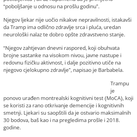
“poboljšanje u odnosu na prošlu godinu”.
Njegov ljekar nije uočio nikakve nepravilnosti, istakavši
da Tramp ima odlično zdravlje srca i pluća, uredan
neurološki nalaz te dobro opšte zdravstveno stanje.
“Njegov zahtjevan dnevni raspored, koji obuhvata
brojne sastanke na visokom nivou, javne nastupe i
redovnu fizičku aktivnost, i dalje pozitivno utiče na
njegovo cjelokupno zdravlje”, napisao je Barbabela.
Trampu
je
ponovo urađen montrealski kognitivni test (MoCA), koji
se koristi za rano otkrivanje demencije i kognitivnih
smetnji. Ljekari su saopštili da je ostvario maksimalnih
30 bodova, baš kao i na pregledima prošle i 2018.
godine.