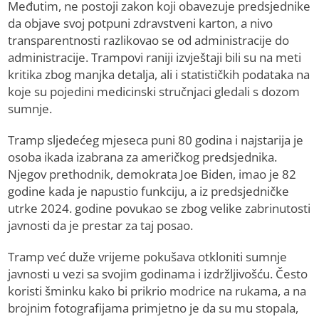
Međutim, ne postoji zakon koji obavezuje predsjednike
da objave svoj potpuni zdravstveni karton, a nivo
transparentnosti razlikovao se od administracije do
administracije. Trampovi raniji izvještaji bili su na meti
kritika zbog manjka detalja, ali i statističkih podataka na
koje su pojedini medicinski stručnjaci gledali s dozom
sumnje.
Tramp sljedećeg mjeseca puni 80 godina i najstarija je
osoba ikada izabrana za američkog predsjednika.
Njegov prethodnik, demokrata Joe Biden, imao je 82
godine kada je napustio funkciju, a iz predsjedničke
utrke 2024. godine povukao se zbog velike zabrinutosti
javnosti da je prestar za taj posao.
Tramp već duže vrijeme pokušava otkloniti sumnje
javnosti u vezi sa svojim godinama i izdržljivošću. Često
koristi šminku kako bi prikrio modrice na rukama, a na
brojnim fotografijama primjetno je da su mu stopala,