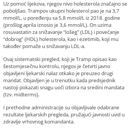
Uz pomoć lijekova, njegov nivo holesterola značajno se
poboljšao. Trampov ukupni holesterol pao je na 3,7
mmol/L, u poređenju sa 5,8 mmol/L iz 2018. godine
(prošlog aprila iznosio je 3,6 mmol/L). On uzima
rosuvastatin za snižavanje “lošeg” (LDL) i povećanje
“dobrog” (HDL) holesterola, kao i ezetimib, koji mu
također pomaže u snižavanju LDL-a.
Ovaj sistematski pregled, koji je Tramp opisao kao
šestomjesečnu kontrolu, njegov je četvrti javno
objavljeni ljekarski nalaz otkako je preuzeo drugi
mandat. Objavljen je u trenutku kada predsjednik
nastoji pokazati snagu uoči izbora na sredini mandata
(tzv. midterms).
I prethodne administracije su objavljivale odabrane
rezultate ljekarskih pregleda, pružajući javnosti uvid u
zdravlje vrhovnog komandanta.