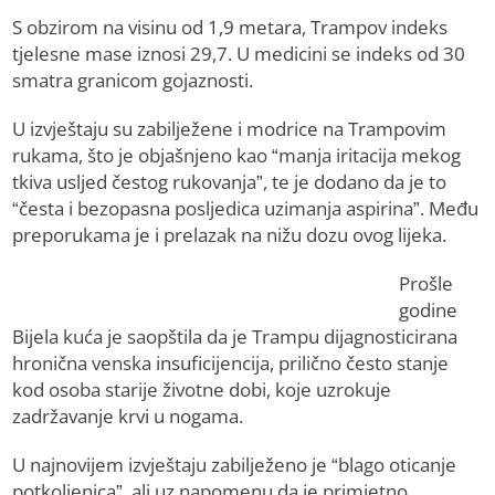
S obzirom na visinu od 1,9 metara, Trampov indeks
tjelesne mase iznosi 29,7. U medicini se indeks od 30
smatra granicom gojaznosti.
U izvještaju su zabilježene i modrice na Trampovim
rukama, što je objašnjeno kao “manja iritacija mekog
tkiva usljed čestog rukovanja”, te je dodano da je to
“česta i bezopasna posljedica uzimanja aspirina”. Među
preporukama je i prelazak na nižu dozu ovog lijeka.
Prošle
godine
Bijela kuća je saopštila da je Trampu dijagnosticirana
hronična venska insuficijencija, prilično često stanje
kod osoba starije životne dobi, koje uzrokuje
zadržavanje krvi u nogama.
U najnovijem izvještaju zabilježeno je “blago oticanje
potkoljenica”, ali uz napomenu da je primjetno