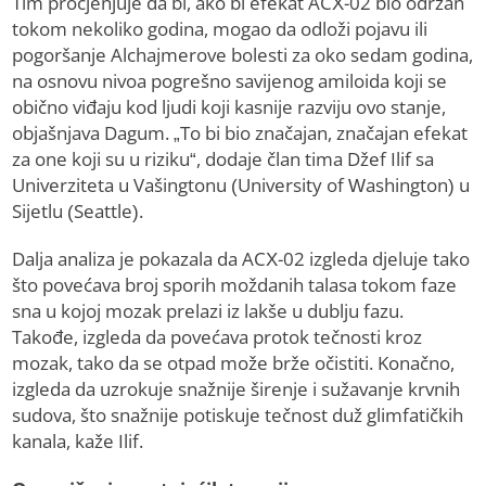
Tim procjenjuje da bi, ako bi efekat ACX-02 bio održan
tokom nekoliko godina, mogao da odloži pojavu ili
pogoršanje Alchajmerove bolesti za oko sedam godina,
na osnovu nivoa pogrešno savijenog amiloida koji se
obično viđaju kod ljudi koji kasnije razviju ovo stanje,
objašnjava Dagum. „To bi bio značajan, značajan efekat
za one koji su u riziku“, dodaje član tima Džef Ilif sa
Univerziteta u Vašingtonu (University of Washington) u
Sijetlu (Seattle).
Dalja analiza je pokazala da ACX-02 izgleda djeluje tako
što povećava broj sporih moždanih talasa tokom faze
sna u kojoj mozak prelazi iz lakše u dublju fazu.
Takođe, izgleda da povećava protok tečnosti kroz
mozak, tako da se otpad može brže očistiti. Konačno,
izgleda da uzrokuje snažnije širenje i sužavanje krvnih
sudova, što snažnije potiskuje tečnost duž glimfatičkih
kanala, kaže Ilif.