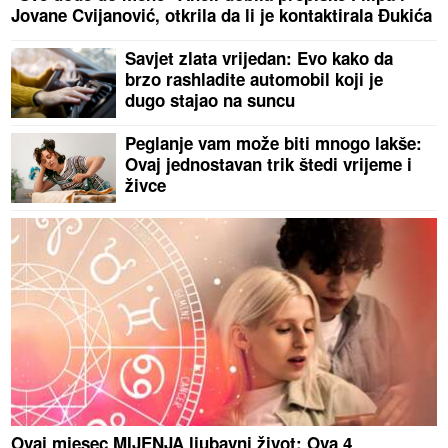
Jovane Cvijanović, otkrila da li je kontaktirala Đukića
Savjet zlata vrijedan: Evo kako da
brzo rashladite automobil koji je
dugo stajao na suncu
Peglanje vam može biti mnogo lakše:
Ovaj jednostavan trik štedi vrijeme i
živce
Ovaj mjesec MIJENJA ljubavni život: Ova 4