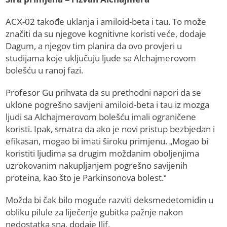
ACX-02 takođe uklanja i amiloid-beta i tau. To može
značiti da su njegove kognitivne koristi veće, dodaje
Dagum, a njegov tim planira da ovo provjeri u
studijama koje uključuju ljude sa Alchajmerovom
bolešću u ranoj fazi.
Profesor Gu prihvata da su prethodni napori da se
uklone pogrešno savijeni amiloid-beta i tau iz mozga
ljudi sa Alchajmerovom bolešću imali ograničene
koristi. Ipak, smatra da ako je novi pristup bezbjedan i
efikasan, mogao bi imati široku primjenu. „Mogao bi
koristiti ljudima sa drugim moždanim oboljenjima
uzrokovanim nakupljanjem pogrešno savijenih
proteina, kao što je Parkinsonova bolest.“
Možda bi čak bilo moguće razviti deksmedetomidin u
obliku pilule za liječenje gubitka pažnje nakon
nedostatka sna, dodaje Ilif.