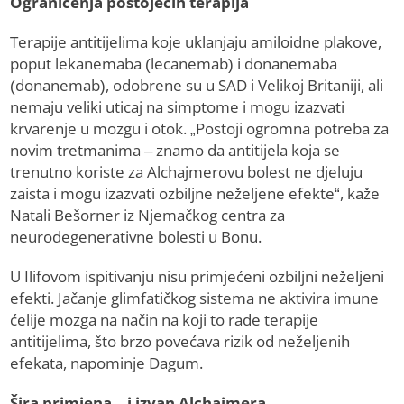
Ograničenja postojećih terapija
Terapije antitijelima koje uklanjaju amiloidne plakove,
poput lekanemaba (lecanemab) i donanemaba
(donanemab), odobrene su u SAD i Velikoj Britaniji, ali
nemaju veliki uticaj na simptome i mogu izazvati
krvarenje u mozgu i otok. „Postoji ogromna potreba za
novim tretmanima – znamo da antitijela koja se
trenutno koriste za Alchajmerovu bolest ne djeluju
zaista i mogu izazvati ozbiljne neželjene efekte“, kaže
Natali Bešorner iz Njemačkog centra za
neurodegenerativne bolesti u Bonu.
U Ilifovom ispitivanju nisu primjećeni ozbiljni neželjeni
efekti. Jačanje glimfatičkog sistema ne aktivira imune
ćelije mozga na način na koji to rade terapije
antitijelima, što brzo povećava rizik od neželjenih
efekata, napominje Dagum.
Šira primjena – i izvan Alchajmera