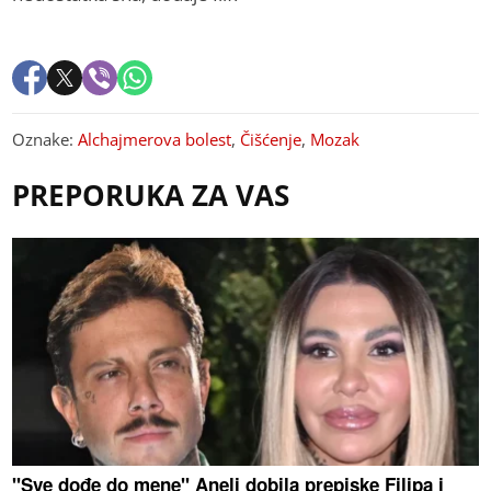
Oznake:
Alchajmerova bolest
,
Čišćenje
,
Mozak
PREPORUKA ZA VAS
"Sve dođe do mene" Aneli dobila prepiske Filipa i