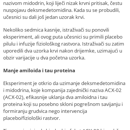
nazivom midodrin, koji liječi nizak krvni pritisak, čestu
nuspojavu deksmedetomidina. Kada su se probudili,
učesnici su dali još jedan uzorak krvi.
Nekoliko sedmica kasnije, istraživači su ponovili
eksperiment, ali ovog puta učesnici su primili placebo
pilulu i infuzije fiziološkog rastvora. Istraživači su zatim
uporedili dva uzorka krvi nakon drijemke, uzimajući u
obzir varijacije u dva početna uzorka.
Manje amiloida i tau proteina
Eksperiment je otkrio da uzimanje deksmedetomidina
i midodrina, koje kompanija zajednički naziva ACX-02
(ACX-02), efikasnije uklanja dva amiloidna i tau
proteina koji su posebno skloni pogrešnom savijanju i
formiranju grudvica nego intervencija
placebo/fiziološki rastvor.