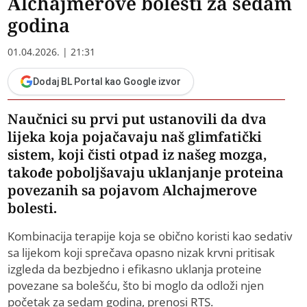
Alchajmerove bolesti za sedam
godina
01.04.2026. | 21:31
Dodaj BL Portal kao Google izvor
Naučnici su prvi put ustanovili da dva
lijeka koja pojačavaju naš glimfatički
sistem, koji čisti otpad iz našeg mozga,
takođe poboljšavaju uklanjanje proteina
povezanih sa pojavom Alchajmerove
bolesti.
Kombinacija terapije koja se obično koristi kao sedativ
sa lijekom koji sprečava opasno nizak krvni pritisak
izgleda da bezbjedno i efikasno uklanja proteine
povezane sa bolešću, što bi moglo da odloži njen
početak za sedam godina, prenosi RTS.