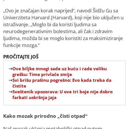
„Ovo je značajan korak naprijed“, navodi Šidžu Gu sa
Univerziteta Harvard (Harvard), koji nije bio uključen u
istraživanje. „Moglo bi da koristi ljudima sa
neurodegenerativnim bolestima, ali čak i zdravim
ljudima, možda bi se moglo koristiti za maksimiziranje
funkcije mozga.“
PROČITAJTE JOŠ
Ove biljke mnogi sade uz kuću i rade veliku
grešku: Time privlače zmije
Svi brišu prašinu pogrešno: Evo kada treba da
čistite
Sveštenik upozorava: U ove tri boje nije dobro
farbati uskršnja jaja
Kako mozak prirodno „čisti otpad“
Naš mozak uklanja metabolički otpad putem