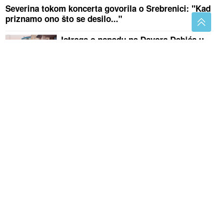
Severina tokom koncerta govorila o Srebrenici: "Kad
priznamo ono što se desilo..."
Istraga o napadu na Davora Dabića u
Istočnom Sarajevu: Evo kakvu
MJERU ZABRANE je sud izrekao
Aleksandru Nikoliću
Fazla predstavio "Lejlu": Pjesma nosi
posebnu priču o Travniku