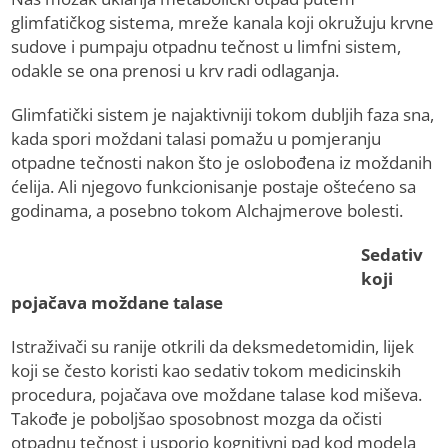
glimfatičkog sistema, mreže kanala koji okružuju krvne
sudove i pumpaju otpadnu tečnost u limfni sistem,
odakle se ona prenosi u krv radi odlaganja.
Glimfatički sistem je najaktivniji tokom dubljih faza sna,
kada spori moždani talasi pomažu u pomjeranju
otpadne tečnosti nakon što je oslobođena iz moždanih
ćelija. Ali njegovo funkcionisanje postaje oštećeno sa
godinama, a posebno tokom Alchajmerove bolesti.
Sedativ
koji
pojačava moždane talase
Istraživači su ranije otkrili da deksmedetomidin, lijek
koji se često koristi kao sedativ tokom medicinskih
procedura, pojačava ove moždane talase kod miševa.
Takođe je poboljšao sposobnost mozga da očisti
otpadnu tečnost i usporio kognitivni pad kod modela