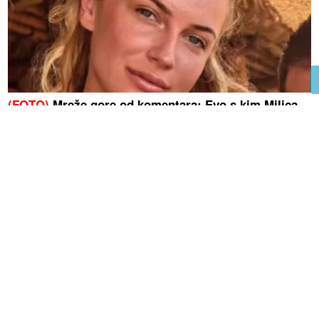
(FOTO)
Mreže gore od komentara: Evo s kim Milica
uživa na Adi Bojani nakon svađe sa Terzom
Emina Jahović pokradena u
Istanbulu, ostala bez garderobe
vrijedne više od 50.000 eura
Njen odgovor izazvao brojne reakcije:
Supruga Ognjena Amidžića DOBILA
ŠKAKLJIVO PITANJE o prevari