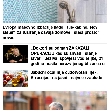
Evropa masovno izbacuje kade i tuš-kabine: Novi
sistem za tuširanje osvaja domove i štedi prostor i
novac
„Doktori su odmah ZAKAZALI
OPERACIJU kad su shvatili stanje
stvari" Jeziva ispovjest voditeljke, 21
godinu nosila nerazvijenog blizanca u
tijelu
Jabučni ocat nije čudotvoran lijek:
Stručnjaci razjasnili najveće zablude