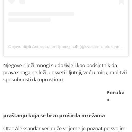
Objavu dijeli Александар Прашчевић (@svestenik_aleksandar)
Njegove riječi mnogi su doživjeli kao podsjetnik da
prava snaga ne leži u osveti i ljutnji, već u miru, molitvi i
sposobnosti da oprostimo.
Poruka
o
praštanju koja se brzo proširila mrežama
Otac Aleksandar već duže vrijeme je poznat po svojim