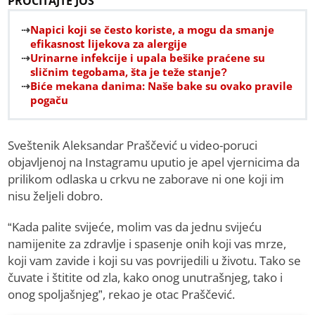
PROČITAJTE JOŠ
Napici koji se često koriste, a mogu da smanje
efikasnost lijekova za alergije
Urinarne infekcije i upala bešike praćene su
sličnim tegobama, šta je teže stanje?
Biće mekana danima: Naše bake su ovako pravile
pogaču
Sveštenik Aleksandar Praščević u video-poruci
objavljenoj na Instagramu uputio je apel vjernicima da
prilikom odlaska u crkvu ne zaborave ni one koji im
nisu željeli dobro.
“Kada palite svijeće, molim vas da jednu svijeću
namijenite za zdravlje i spasenje onih koji vas mrze,
koji vam zavide i koji su vas povrijedili u životu. Tako se
čuvate i štitite od zla, kako onog unutrašnjeg, tako i
onog spoljašnjeg”, rekao je otac Praščević.