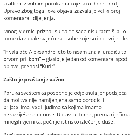
kratkim, životnim porukama koje lako dopiru do ljudi.
Upravo zbog toga i ova objava izazvala je veliki broj
komentara i dijeljenja.
Mnogi vjernici priznali su da do sada nisu razmišljali o
tome da zapale svijeću za osobe koje su ih povrijedile.
“Hvala oče Aleksandre, eto to nisam znala, uradiću to
prvom prilikom” – glasio je jedan od komentara ispod
objave, prenosi “Kurir”.
Zašto je praštanje važno
Poruka sveštenika posebno je odjeknula jer podsjeća
da molitva nije namijenjena samo porodici i
prijateljima, već i ljudima sa kojima imamo
nerazriješene odnose. Upravo u tome, prema riječima
mnogih vjernika, počinje istinsko izlečenje duše.
Praštanje ne znači zaboraviti ono što nas je boljelo, već