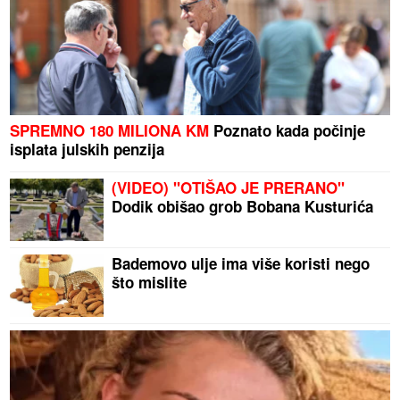
SPREMNO 180 MILIONA KM
Poznato kada počinje
isplata julskih penzija
(VIDEO) "OTIŠAO JE PRERANO"
Dodik obišao grob Bobana Kusturića
Bademovo ulje ima više koristi nego
što mislite