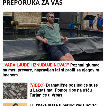
PREPORUKA ZA VAS
"VARA LJUDE I IZNUĐUJE NOVAC"
Poznati glumac
na meti prevare, napravljen lažni profil sa njegovim
imenom
(VIDEO)
Dramatične posljedice suše
u Laktašima: Pomor ribe na ušću
Turjanice u Vrbas
Tri znaka ulaze u period kada novac