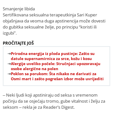
Smanjenje libida
Sertifikovana seksualna terapeutkinja Sari Kuper
objašnjava da veoma duga apstinencija može dovesti
do gubitka seksualne želje, po principu “koristi ili
izgubi”.
PROČITAJTE JOŠ
Prirodna energija iz ploda pustinje: Zašto su
datule supernamirnica za srce, kožu i kosu
Alergije uveliko počele: Stručnjaci upozoravaju
osobe alergične na polen
Poklon sa porukom: Šta nikako ne darivati za
Osmi mart i zašto pogrešan izbor može uvrijediti
– Neki ljudi koji apstiniraju od seksa s vremenom
počinju da se osjećaju tromo, gube vitalnost i želju za
seksom – rekla je za Reader's Digest.