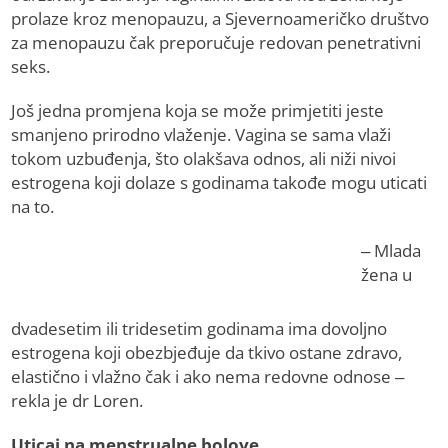
prolaze kroz menopauzu, a Sjevernoameričko društvo
za menopauzu čak preporučuje redovan penetrativni
seks.
Još jedna promjena koja se može primjetiti jeste
smanjeno prirodno vlaženje. Vagina se sama vlaži
tokom uzbuđenja, što olakšava odnos, ali niži nivoi
estrogena koji dolaze s godinama takođe mogu uticati
na to.
– Mlada
žena u
dvadesetim ili tridesetim godinama ima dovoljno
estrogena koji obezbjeđuje da tkivo ostane zdravo,
elastično i vlažno čak i ako nema redovne odnose –
rekla je dr Loren.
Uticaj na menstrualne bolove