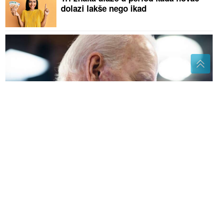
dolazi lakše nego ikad
"Rak se PROŠIRIO NA KOSTI, veoma je bolno gledati
ga" Hanter Bajden sa suzama o očevoj bolesti
Ženski svetac: Sutra slavimo Svetu
Petku Trnovu, ove običaje obavezno
ispoštujte
Tikvice punjene sirom iz rerne: Letnji