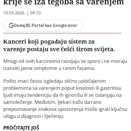
krije se iza tegoba sa varenjem
10.03.2026. | 09:10
Dodaj BL Portal kao Google izvor
Kanceri koji pogađaju sistem za
varenje postaju sve češći širom svijeta.
Mnogi od ovih karcinoma razvijaju se sporo i ne moraju
izazvati jasne simptome u ranim fazama.
Pošto znaci često izgledaju slično uobičajenim
problemima sa varenjem poput kiselosti ili gastritisa,
ljudi imaju tendenciju da ih ignorišu ili se oslanjaju na
samolečenje. Međutim, ljekari kažu da rano
prepoznavanje znakova upozorenja može igrati ključnu
ulogu u dijagnozi i liječenju.
PROČITAJTE JOŠ