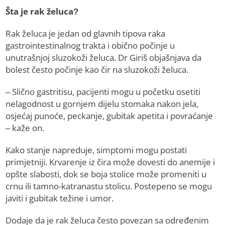
Šta je rak želuca?
Rak želuca je jedan od glavnih tipova raka
gastrointestinalnog trakta i obično počinje u
unutrašnjoj sluzokoži želuca. Dr Giriš objašnjava da
bolest često počinje kao čir na sluzokoži želuca.
– Slično gastritisu, pacijenti mogu u početku osetiti
nelagodnost u gornjem dijelu stomaka nakon jela,
osjećaj punoće, peckanje, gubitak apetita i povraćanje
– kaže on.
Kako stanje napreduje, simptomi mogu postati
primjetniji. Krvarenje iz čira može dovesti do anemije i
opšte slabosti, dok se boja stolice može promeniti u
crnu ili tamno-katranastu stolicu. Postepeno se mogu
javiti i gubitak težine i umor.
Dodaje da je rak želuca često povezan sa određenim