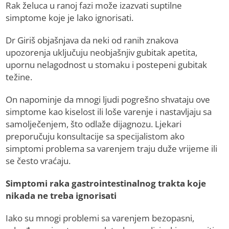
Rak želuca u ranoj fazi može izazvati suptilne
simptome koje je lako ignorisati.
Dr Giriš objašnjava da neki od ranih znakova
upozorenja uključuju neobjašnjiv gubitak apetita,
upornu nelagodnost u stomaku i postepeni gubitak
težine.
On napominje da mnogi ljudi pogrešno shvataju ove
simptome kao kiselost ili loše varenje i nastavljaju sa
samolječenjem, što odlaže dijagnozu. Ljekari
preporučuju konsultacije sa specijalistom ako
simptomi problema sa varenjem traju duže vrijeme ili
se često vraćaju.
Simptomi raka gastrointestinalnog trakta koje
nikada ne treba ignorisati
Iako su mnogi problemi sa varenjem bezopasni,