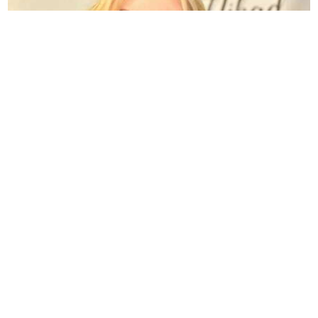
Tragična priča iza pjesme „Ivanova korita“: Merima
Njegomir tražila izmjenu teksta, otkriveni detalji
Pijete ledenu kafu da se rashladite:
Evo šta ona zapravo radi vašem
organizmu
Otečena stopala ljeti nisu uvijek od
vrućine: Jedna namirnica često pravi
problem