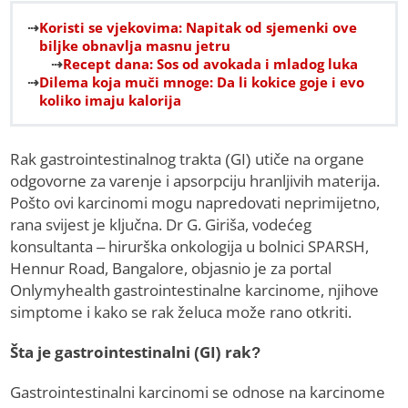
Koristi se vjekovima: Napitak od sjemenki ove
biljke obnavlja masnu jetru
Recept dana: Sos od avokada i mladog luka
Dilema koja muči mnoge: Da li kokice goje i evo
koliko imaju kalorija
Rak gastrointestinalnog trakta (GI) utiče na organe
odgovorne za varenje i apsorpciju hranljivih materija.
Pošto ovi karcinomi mogu napredovati neprimijetno,
rana svijest je ključna. Dr G. Giriša, vodećeg
konsultanta – hirurška onkologija u bolnici SPARSH,
Hennur Road, Bangalore, objasnio je za portal
Onlymyhealth gastrointestinalne karcinome, njihove
simptome i kako se rak želuca može rano otkriti.
Šta je gastrointestinalni (GI) rak?
Gastrointestinalni karcinomi se odnose na karcinome