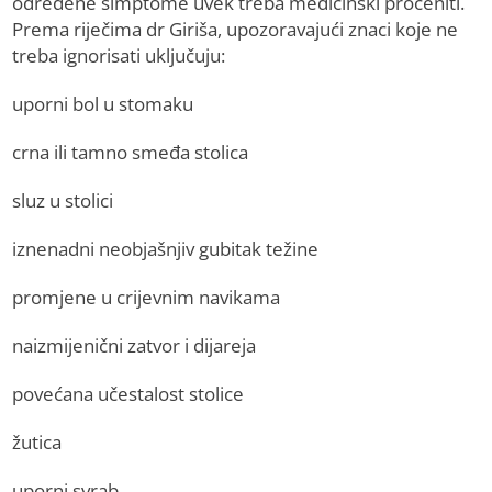
određene simptome uvek treba medicinski proceniti.
Prema riječima dr Giriša, upozoravajući znaci koje ne
treba ignorisati uključuju:
uporni bol u stomaku
crna ili tamno smeđa stolica
sluz u stolici
iznenadni neobjašnjiv gubitak težine
promjene u crijevnim navikama
naizmijenični zatvor i dijareja
povećana učestalost stolice
žutica
uporni svrab