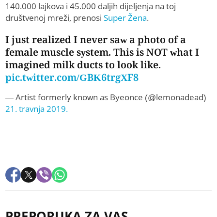
140.000 lajkova i 45.000 daljih dijeljenja na toj
društvenoj mreži, prenosi
Super Žena
.
I just realized I never saw a photo of a
female muscle system. This is NOT what I
imagined milk ducts to look like.
pic.twitter.com/GBK6trgXF8
— Artist formerly known as Byeonce (@lemonadead)
21. travnja 2019.
PREPORUKA ZA VAS