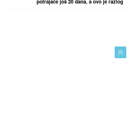
potrajaće još 20 dana, a ovo je razlog
Idealna za vrele dane: Osvježavajuća ljetnja salata
gotova za nekoliko minuta
(VIDEO,FOTO)
Ukupno osmoro
mrtvih: Učenik (14) ubio babu i djeda
prije masakra u školi
(FOTO)Poznati je kardiolog: Ova
doktorka je majka Mine Naumović,