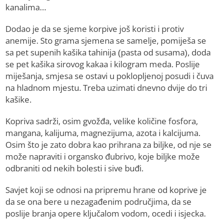
kanalima…
Dodao je da se sjeme korpive još koristi i protiv
anemije. Sto grama sjemena se samelje, pomiješa se
sa pet supenih kašika tahinija (pasta od susama), doda
se pet kašika sirovog kakaa i kilogram meda. Poslije
miješanja, smjesa se ostavi u poklopljenoj posudi i čuva
na hladnom mjestu. Treba uzimati dnevno dvije do tri
kašike.
Kopriva sadrži, osim gvožđa, velike količine fosfora,
mangana, kalijuma, magnezijuma, azota i kalcijuma.
Osim što je zato dobra kao prihrana za biljke, od nje se
može napraviti i organsko đubrivo, koje biljke može
odbraniti od nekih bolesti i sive buđi.
Savjet koji se odnosi na pripremu hrane od koprive je
da se ona bere u nezagađenim područjima, da se
poslije branja opere ključalom vodom, ocedi i isjecka.