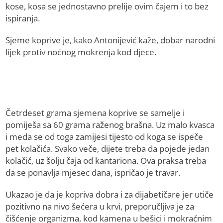
kose, kosa se jednostavno prelije ovim čajem i to bez
ispiranja.
Sjeme koprive je, kako Antonijević kaže, dobar narodni
lijek protiv noćnog mokrenja kod djece.
Četrdeset grama sjemena koprive se samelje i
pomiješa sa 60 grama raženog brašna. Uz malo kvasca
i meda se od toga zamijesi tijesto od koga se ispeče
pet kolačića. Svako veče, dijete treba da pojede jedan
kolačić, uz šolju čaja od kantariona. Ova praksa treba
da se ponavlja mjesec dana, ispričao je travar.
Ukazao je da je kopriva dobra i za dijabetičare jer utiče
pozitivno na nivo šećera u krvi, preporučljiva je za
čišćenje organizma, kod kamena u bešici i mokraćnim