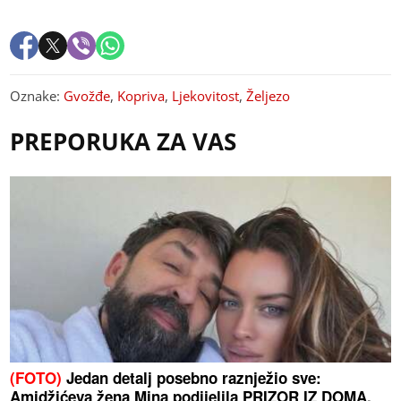
Oznake:
Gvožđe
,
Kopriva
,
Ljekovitost
,
Željezo
PREPORUKA ZA VAS
(FOTO)
Jedan detalj posebno raznježio sve:
Amidžićeva žena Mina podijelila PRIZOR IZ DOMA,