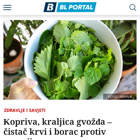
FOTO: ARHIVA
ZDRAVLJE I SAVJETI
Kopriva, kraljica gvožđa –
čistač krvi i borac protiv