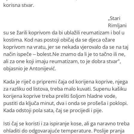
korisna stvar.
„Stari
Rimljani
su se žarili koprivom da bi ublažili reumatizam i bol u
kostima. Kod nas postoji običaj da se djeca ožare
koprivom na vratu, jer se nekada vjerovalo da se na taj
način ispeče – bolest.Ne znamo da li je to tačno ili ne,
ali za one koji imaju reumatizam, to je dobra stvar”,
objasnio je Antonijević.
Kada je riječ o pripremi čaja od korijena koprive, njega
za razliku od listova, treba malo kuvati. Supenu kašiku
korijena koprive treba preliti šoljom hladne vode,
pustiti da ključa minut, dva i onda se prošeša i poklopi.
Kada odstoji pola sata, čaj se procijedi i pije.
Isti čaj se koristi i za ispiranje kose, ali ga naravno treba
ohladiti do odgovarajuće temperature. Poslije pranja