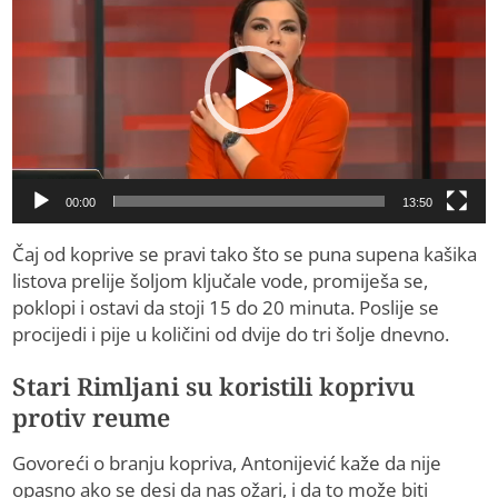
00:00
13:50
Čaj od koprive se pravi tako što se puna supena kašika
listova prelije šoljom ključale vode, promiješa se,
poklopi i ostavi da stoji 15 do 20 minuta. Poslije se
procijedi i pije u količini od dvije do tri šolje dnevno.
Stari Rimljani su koristili koprivu
protiv reume
Govoreći o branju kopriva, Antonijević kaže da nije
opasno ako se desi da nas ožari, i da to može biti