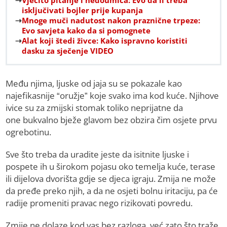
Vječito pitanje i nedoumica: Evo da li treba
isključivati bojler prije kupanja
Mnoge muči nadutost nakon praznične trpeze:
Evo savjeta kako da si pomognete
Alat koji štedi živce: Kako ispravno koristiti
dasku za sječenje VIDEO
Među njima, ljuske od jaja su se pokazale kao
najefikasnije “oružje” koje svako ima kod kuće. Njihove
ivice su za zmijski stomak toliko neprijatne da
one bukvalno bježe glavom bez obzira čim osjete prvu
ogrebotinu.
Sve što treba da uradite jeste da isitnite ljuske i
pospete ih u širokom pojasu oko temelja kuće, terase
ili dijelova dvorišta gdje se djeca igraju. Zmija ne može
da pređe preko njih, a da ne osjeti bolnu iritaciju, pa će
radije promeniti pravac nego rizikovati povredu.
Zmije ne dolaze kod vas bez razloga, već zato što traže