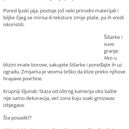
Pored ljuski jaja, postoje još neki prirodni materijali i
biljke čijeg se mirisa ili teksture zmije plaše, pa ih vredi
iskoristiti:
Šišarke i
suvo
granje:
Ako u
blizini imate borove, sakupite šišarke i poređajte ih uz
ogradu. Zmijama je veoma teško da klize preko njihove
hrapave površine.
Krupniji šljunak: Staza od oštrog kamenja oko bašte
nije samo dekoracija, već zona koju svaki gmizavac
izbjegava.
Šta posaditi?