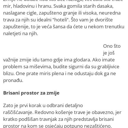
mir, hladovinu i hranu. Svaka gomila starih dasaka,
naslagane cigle, zapušteno granje ili visoka, neuredna
trava za njih su idealni “hoteli“. Što vam je dvorište
zapuštenije, to je veća šansa da ćete u nekom trenutku
naletjeti na njih.
Ono što
je još
važnije zmije idu tamo gdje ima glodara. Ako imate
problem sa miševima, budite sigurni da su grabljivice
blizu. One prate miris plena i ne odustaju dok ga ne
pronađu.
Brisani prostor za zmije
Zato je prvi korak u odbrani detaljno
raščišćavanje. Redovno košenje trave je obavezno, jer
kratko podšišan travnjak za njih predstavlja brisani
prostor na kom se osjećaju potpuno nezaštićeno.