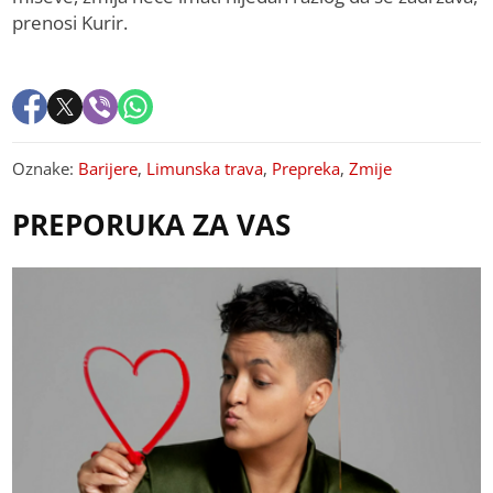
prenosi Kurir.
Oznake:
Barijere
,
Limunska trava
,
Prepreka
,
Zmije
PREPORUKA ZA VAS