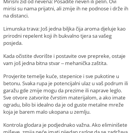
Mirisni zid od nevena: Posadite neven ili pelin. Ovi
mirisi su nama prijatni, ali zmije ih ne podnose i drže ih
na distanci.
Limunska trava: Još jedna biljka čija aroma djeluje kao
prirodni repelent koji ih bukvalno tjera sa vašeg
posjeda.
Kada očistite dvorište i postavite ove prepreke, ostaje
vam još jedna bitna stvar – mehanička zaštita.
Provjerite temelje kuće, stepenice i sve pukotine u
betonu. Svaka rupa je potencijalni ulaz u vaš podrum ili
garažu gde zmije mogu da prezime ili naprave leglo.
Sve otvore zatvorite čvrstim materijalom, a ako imate
ogradu, bilo bi idealno da je od guste metalne mreže
koja je barem malo ukopana u zemlju.
Kontrola glodara je podjednako važna. Ako eliminišete
miševe, zmija neće imati nijedan razlog da se zadržava,