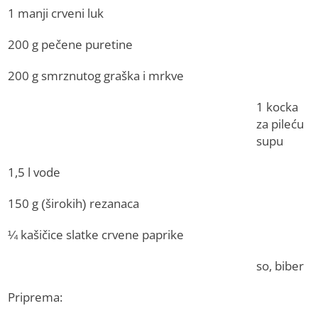
1 manji crveni luk
200 g pečene puretine
200 g smrznutog graška i mrkve
1 kocka
za pileću
supu
1,5 l vode
150 g (širokih) rezanaca
¼ kašičice slatke crvene paprike
so, biber
Priprema: