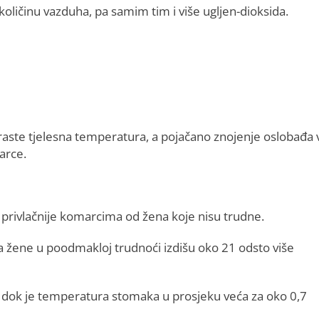
količinu vazduha, pa samim tim i više ugljen-dioksida.
raste tjelesna temperatura, a pojačano znojenje oslobađa 
arce.
 privlačnije komarcima od žena koje nisu trudne.
da žene u poodmakloj trudnoći izdišu oko 21 odsto više
, dok je temperatura stomaka u prosjeku veća za oko 0,7