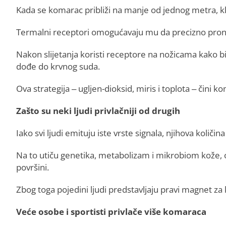
Kada se komarac približi na manje od jednog metra, kl
Termalni receptori omogućavaju mu da precizno pronađ
Nakon slijetanja koristi receptore na nožicama kako bi
dođe do krvnog suda.
Ova strategija – ugljen-dioksid, miris i toplota – čini
Zašto su neki ljudi privlačniji od drugih
Iako svi ljudi emituju iste vrste signala, njihova količina
Na to utiču genetika, metabolizam i mikrobiom kože, 
površini.
Zbog toga pojedini ljudi predstavljaju pravi magnet z
Veće osobe i sportisti privlače više komaraca