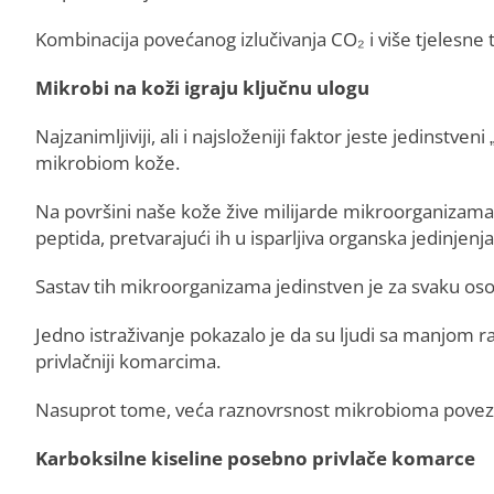
Kombinacija povećanog izlučivanja CO₂ i više tjelesne
Mikrobi na koži igraju ključnu ulogu
Najzanimljiviji, ali i najsloženiji faktor jeste jedinstven
mikrobiom kože.
Na površini naše kože žive milijarde mikroorganizama k
peptida, pretvarajući ih u isparljiva organska jedinjenj
Sastav tih mikroorganizama jedinstven je za svaku os
Jedno istraživanje pokazalo je da su ljudi sa manjom r
privlačniji komarcima.
Nasuprot tome, veća raznovrsnost mikrobioma povez
Karboksilne kiseline posebno privlače komarce