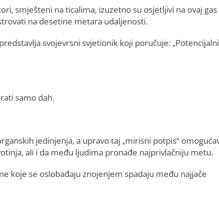
ori, smješteni na ticalima, izuzetno su osjetljivi na ovaj gas 
trovati na desetine metara udaljenosti.
dstavlja svojevrsni svjetionik koji poručuje: „Potencijalni
prati samo dah.
 organskih jedinjenja, a upravo taj „mirisni potpis“ omoguća
otinja, ali i da među ljudima pronađe najprivlačniju metu.
seline koje se oslobađaju znojenjem spadaju među najjače