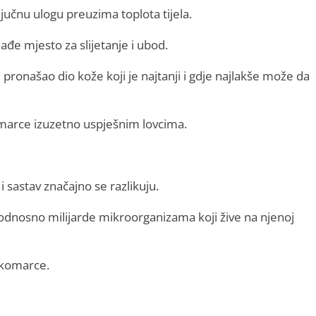
jučnu ulogu preuzima toplota tijela.
e mjesto za slijetanje i ubod.
 pronašao dio kože koji je najtanji i gdje najlakše može da
 komarce izuzetno uspješnim lovcima.
 i sastav značajno se razlikuju.
odnosno milijarde mikroorganizama koji žive na njenoj
a komarce.