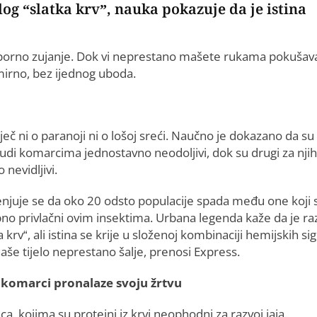
log “slatka krv”, nauka pokazuje da je istina
uporno zujanje. Dok vi neprestano mašete rukama pokušava
irno, bez ijednog uboda.
iječ ni o paranoji ni o lošoj sreći. Naučno je dokazano da su
judi komarcima jednostavno neodoljivi, dok su drugi za njih
 nevidljivi.
enjuje se da oko 20 odsto populacije spada među one koji 
no privlačni ovim insektima. Urbana legenda kaže da je ra
a krv“, ali istina se krije u složenoj kombinaciji hemijskih si
aše tijelo neprestano šalje, prenosi Express.
komarci pronalaze svoju žrtvu
a, kojima su proteini iz krvi neophodni za razvoj jaja.