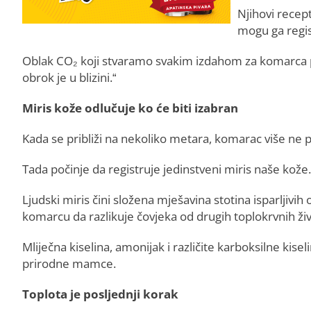
Njihovi recept
mogu ga regis
Oblak CO₂ koji stvaramo svakim izdahom za komarca pre
obrok je u blizini.“
Miris kože odlučuje ko će biti izabran
Kada se približi na nekoliko metara, komarac više ne 
Tada počinje da registruje jedinstveni miris naše kože.
Ljudski miris čini složena mješavina stotina isparljivih
komarcu da razlikuje čovjeka od drugih toplokrvnih živ
Mliječna kiselina, amonijak i različite karboksilne ki
prirodne mamce.
Toplota je posljednji korak