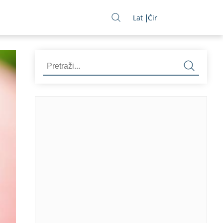
Lat
Ćir