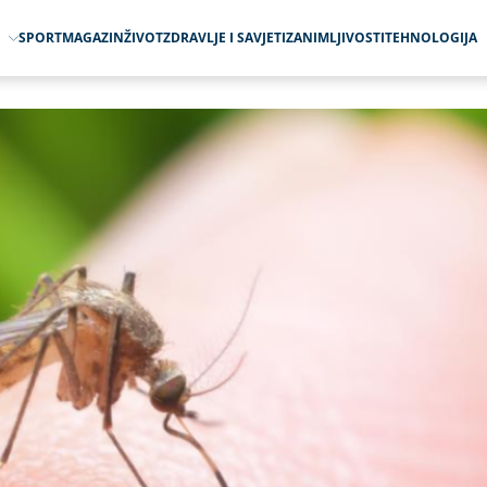
O
SPORT
MAGAZIN
ŽIVOT
ZDRAVLJE I SAVJETI
ZANIMLJIVOSTI
TEHNOLOGIJA