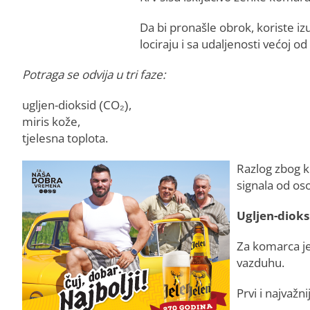
Da bi pronašle obrok, koriste i
lociraju i sa udaljenosti većoj o
Potraga se odvija u tri faze:
ugljen-dioksid (CO₂),
miris kože,
tjelesna toplota.
Razlog zbog k
signala od os
Ugljen-dioksi
Za komarca je
vazduhu.
Prvi i najvažni