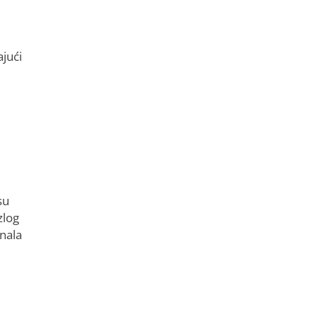
jući
su
zlog
gnala