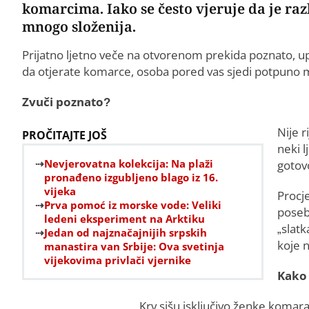
komarcima. Iako se često vjeruje da je raz
mnogo složenija.
Prijatno ljetno veče na otvorenom prekida poznato, 
da otjerate komarce, osoba pored vas sjedi potpuno m
Zvuči poznato?
Nije r
PROČITAJTE JOŠ
neki l
Nevjerovatna kolekcija: Na plaži
gotovo
pronađeno izgubljeno blago iz 16.
vijeka
Procj
Prva pomoć iz morske vode: Veliki
poseb
ledeni eksperiment na Arktiku
„slatk
Jedan od najznačajnijih srpskih
koje n
manastira van Srbije: Ova svetinja
vijekovima privlači vjernike
Kako 
Krv sišu isključivo ženke komarac