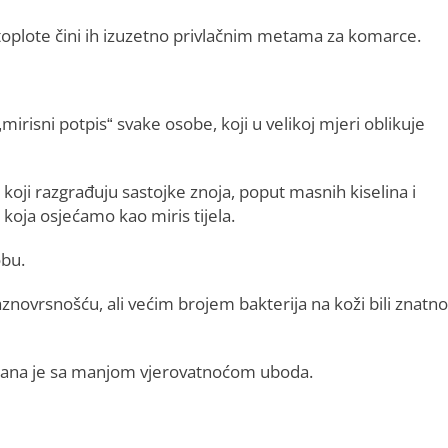
 toplote čini ih izuzetno privlačnim metama za komarce.
i „mirisni potpis“ svake osobe, koji u velikoj mjeri oblikuje
oji razgrađuju sastojke znoja, poput masnih kiselina i
a koja osjećamo kao miris tijela.
obu.
aznovrsnošću, ali većim brojem bakterija na koži bili znatno
ana je sa manjom vjerovatnoćom uboda.