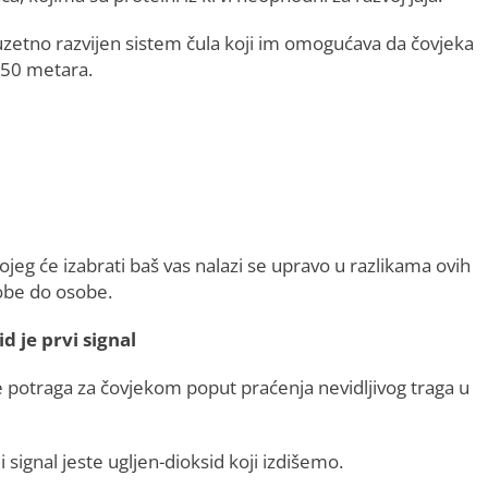
zuzetno razvijen sistem čula koji im omogućava da čovjeka
d 50 metara.
ojeg će izabrati baš vas nalazi se upravo u razlikama ovih
obe do osobe.
d je prvi signal
 potraga za čovjekom poput praćenja nevidljivog traga u
ji signal jeste ugljen-dioksid koji izdišemo.