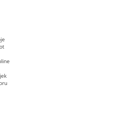
oje
ot
oline
jek
koru