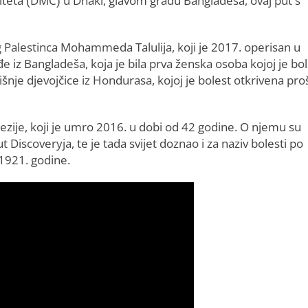
teta (DMC) u Dhaki, glavom gradu Bangladeša, ovaj put s
g Palestinca Mohammeda Talulija, koji je 2017. operisan u
e iz Bangladeša, koja je bila prva ženska osoba kojoj je bo
šnje djevojčice iz Hondurasa, kojoj je bolest otkrivena pro
nezije, koji je umro 2016. u dobi od 42 godine. O njemu su
Discoveryja, te je tada svijet doznao i za naziv bolesti po
 1921. godine.