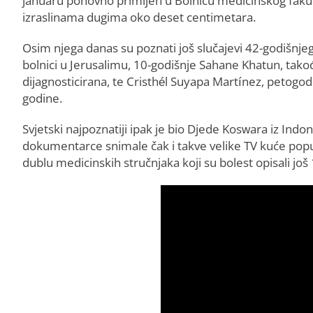
januaru ponovno primljen u Bolnicu medicinskog fakul
izraslinama dugima oko deset centimetara.
Osim njega danas su poznati još slučajevi 42-godišnje
bolnici u Jerusalimu, 10-godišnje Sahane Khatun, takođ
dijagnosticirana, te Cristhél Suyapa Martínez, petogodi
godine.
Svjetski najpoznatiji ipak je bio Djede Koswara iz Indo
dokumentarce snimale čak i takve velike TV kuće poput 
dublu medicinskih stručnjaka koji su bolest opisali još