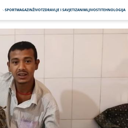
O
SPORT
MAGAZIN
ŽIVOT
ZDRAVLJE I SAVJETI
ZANIMLJIVOSTI
TEHNOLOGIJA