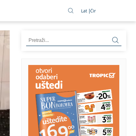
Lat
Ćir