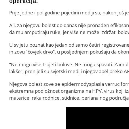
operacija.
Prije jedne i pol godine pojedini mediji su, nakon još j
Ali, za njegovu bolest do danas nije pronađen efikasan 
da mu amputiraju ruke, jer više ne može izdržati bolo
U svijetu poznat kao jedan od samo četiri registrova
ih zovu “čovjek drvo”, u posljednjem pokušaju da okonč
“Ne mogu više trpjeti bolove. Ne mogu spavati. Zamol
lakše”, prenijeli su svjetski mediji njegov apel preko A
Njegova bolest zove se epidermodysplasia verruciform
ekstremna podložnost organizma na HPV, virus koji izaz
materice, raka rodnice, stidnice, perianalnog područja 