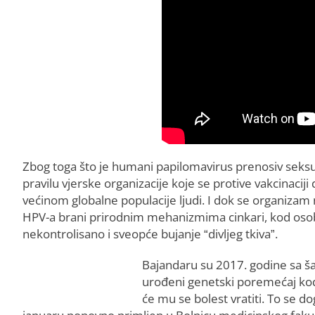
Zbog toga što je humani papilomavirus prenosiv seksua
pravilu vjerske organizacije koje se protive vakcinacij
većinom globalne populacije ljudi. I dok se organiza
HPV-a brani prirodnim mehanizmima cinkari, kod osob
nekontrolisano i sveopće bujanje “divljeg tkiva”.
Bajandaru su 2017. godine sa šaka
urođeni genetski poremećaj kod n
će mu se bolest vratiti. To se d