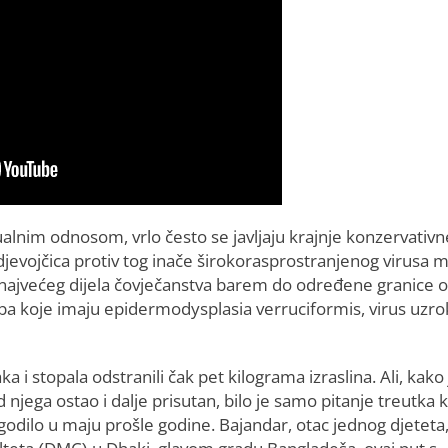
lnim odnosom, vrlo često se javljaju krajnje konzervativn
i djevojčica protiv tog inače širokorasprostranjenog virusa
m najvećeg dijela čovječanstva barem do određene granice 
a koje imaju epidermodysplasia verruciformis, virus uzro
 i stopala odstranili čak pet kilograma izraslina. Ali, kako 
jega ostao i dalje prisutan, bilo je samo pitanje treutka 
ogodilo u maju prošle godine. Bajandar, otac jednog djeteta,