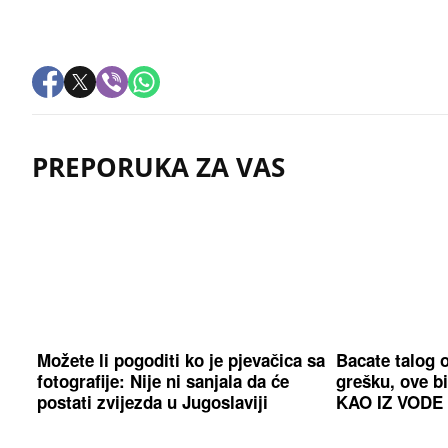
PREPORUKA ZA VAS
Možete li pogoditi ko je pjevačica sa
Bacate talog o
fotografije: Nije ni sanjala da će
grešku, ove bi
postati zvijezda u Jugoslaviji
KAO IZ VODE