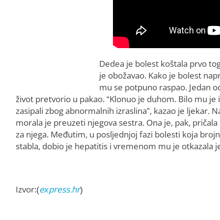
Dedea je bolest koštala prvo to
je obožavao. Kako je bolest napre
mu se potpuno raspao. Jedan od
život pretvorio u pakao. “Klonuo je duhom. Bilo mu je 
zasipali zbog abnormalnih izraslina”, kazao je ljekar. N
morala je preuzeti njegova sestra. Ona je, pak, pričala
za njega. Međutim, u posljednjoj fazi bolesti koja bro
stabla, dobio je hepatitis i vremenom mu je otkazala je
Izvor:(
express.hr
)