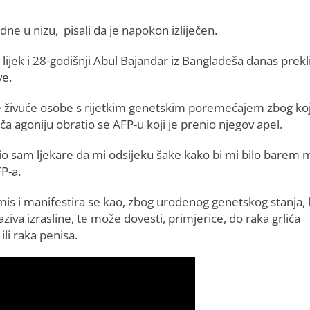
edne u nizu, pisali da je napokon izliječen.
lijek i 28-godišnji Abul Bajandar iz Bangladeša danas prekl
ve.
ne živuće osobe s rijetkim genetskim poremećajem zbog ko
a agoniju obratio se AFP-u koji je prenio njegov apel.
io sam ljekare da mi odsijeku šake kako bi mi bilo barem 
FP-a.
is i manifestira se kao, zbog urođenog genetskog stanja,
iva izrasline, te može dovesti, primjerice, do raka grlića
ili raka penisa.