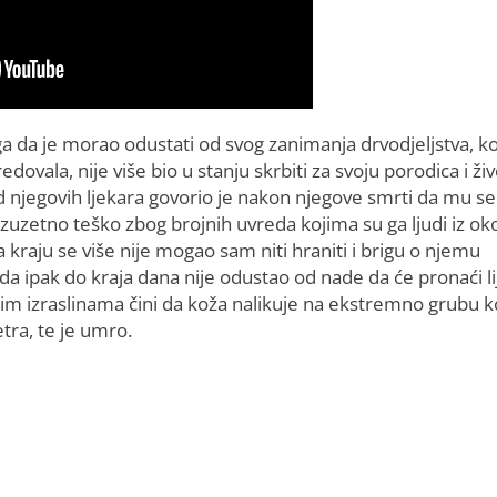
ga da je morao odustati od svog zanimanja drvodjeljstva, k
dovala, nije više bio u stanju skrbiti za svoju porodica i živ
 njegovih ljekara govorio je nakon njegove smrti da mu se
izuzetno teško zbog brojnih uvreda kojima su ga ljudi iz ok
a kraju se više nije mogao sam niti hraniti i brigu o njemu
 da ipak do kraja dana nije odustao od nade da će pronaći li
jnim izraslinama čini da koža nalikuje na ekstremno grubu 
tra, te je umro.