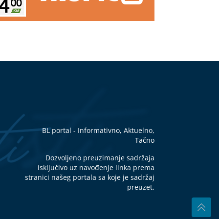
z
šta
je