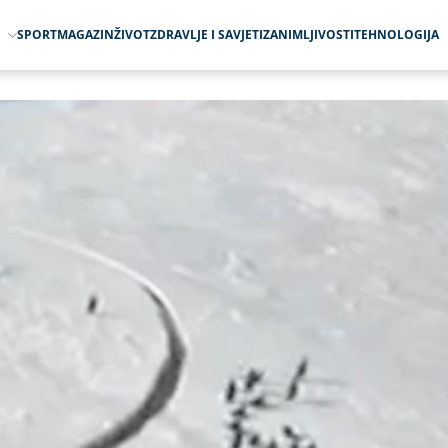
O
SPORT
MAGAZIN
ŽIVOT
ZDRAVLJE I SAVJETI
ZANIMLJIVOSTI
TEHNOLOGIJA