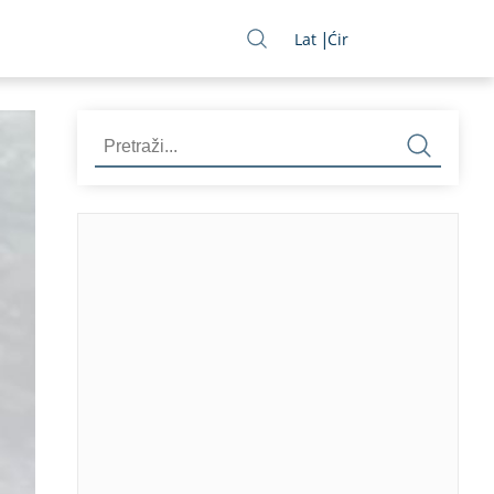
Lat
Ćir