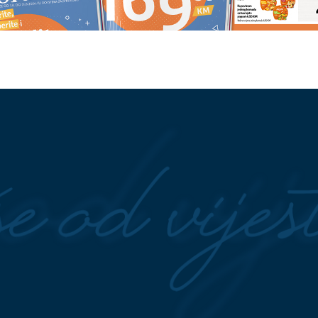
od treninga zbog
Zaboravite na neprijatne mirise i
kako sigurno ostati
obuće: Ovaj trik košta gotovo ni
sa smradom: Evo kako
'Razvest ćemo se, bilo je velikih
 neprijatnog mirisa iz
kriza': Pjevač o supruzi s kojom 
34 godine u braku