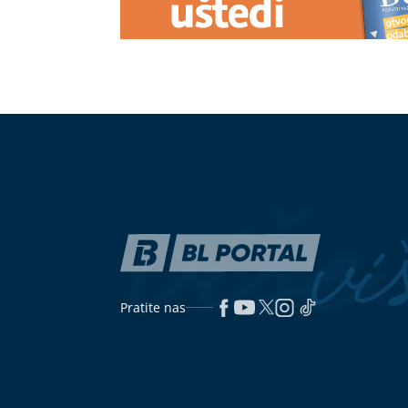
NETANJAHU REKAO "NE" TRAMPU
Ne odustajte 
Izrael zvanično odbacio plan od 15
vrućina: Evo 
tačaka za Pojas Gaze
aktivan
Danas je posljednji “ljuti svetac”:
Mučite muku 
Dvije stvari svi treba da uradimo
da se riješite
sudopere