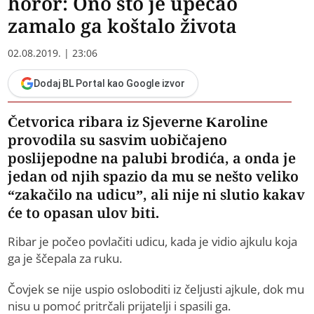
horor: Ono što je upecao
zamalo ga koštalo života
02.08.2019. | 23:06
Dodaj BL Portal kao Google izvor
Četvorica ribara iz Sjeverne Karoline
provodila su sasvim uobičajeno
poslijepodne na palubi brodića, a onda je
jedan od njih spazio da mu se nešto veliko
“zakačilo na udicu”, ali nije ni slutio kakav
će to opasan ulov biti.
Ribar je počeo povlačiti udicu, kada je vidio ajkulu koja
ga je ščepala za ruku.
Čovjek se nije uspio osloboditi iz čeljusti ajkule, dok mu
nisu u pomoć pritrčali prijatelji i spasili ga.