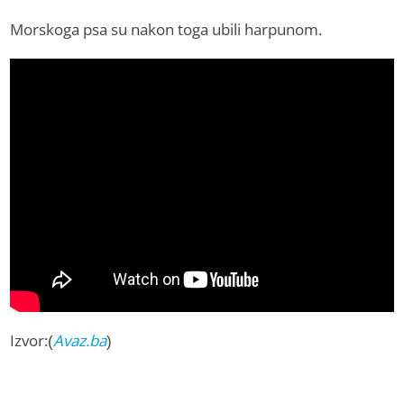
Morskoga psa su nakon toga ubili harpunom.
Izvor:(
Avaz.ba
)