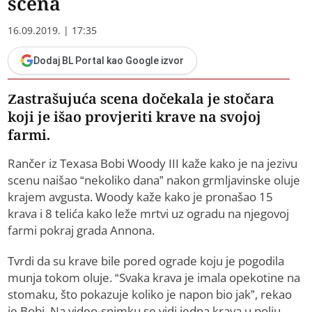
scena
16.09.2019. | 17:35
Dodaj BL Portal kao Google izvor
Zastrašujuća scena dočekala je stočara
koji je išao provjeriti krave na svojoj
farmi.
Rančer iz Texasa Bobi Woody III kaže kako je na jezivu
scenu naišao “nekoliko dana” nakon grmljavinske oluje
krajem avgusta. Woody kaže kako je pronašao 15
krava i 8 telića kako leže mrtvi uz ogradu na njegovoj
farmi pokraj grada Annona.
Tvrdi da su krave bile pored ograde koju je pogodila
munja tokom oluje. “Svaka krava je imala opekotine na
stomaku, što pokazuje koliko je napon bio jak”, rekao
je Bobi. Na video-snimku se vidi jedna krava u polju