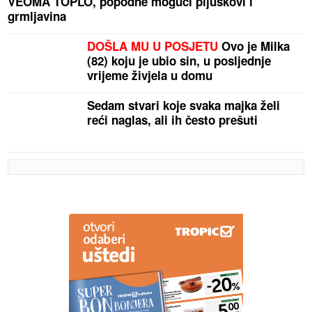
VEOMA TOPLO, popodne mogući pljuskovi i
grmljavina
DOŠLA MU U POSJETU
Ovo je Milka
(82) koju je ubio sin, u posljednje
vrijeme živjela u domu
Sedam stvari koje svaka majka želi
reći naglas, ali ih često prešuti