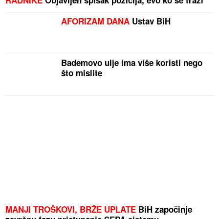
RADNIKE
Objavljen spisak pozicija, evo ko se traži
AFORIZAM DANA
Ustav BiH
Bademovo ulje ima više koristi nego
što mislite
MANJI TROŠKOVI, BRŽE UPLATE
BiH započinje