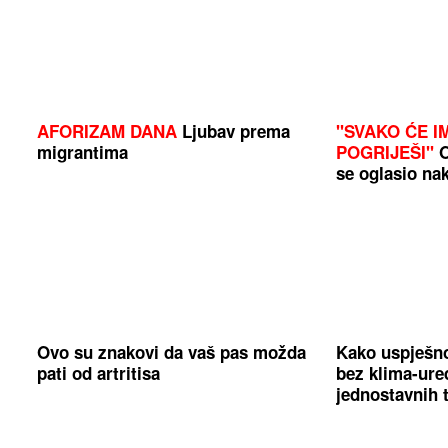
AFORIZAM DANA
Ljubav prema
"SVAKO ĆE I
migrantima
POGRIJEŠI"
O
se oglasio na
Ovo su znakovi da vaš pas možda
Kako uspješno
pati od artritisa
bez klima-uređ
jednostavnih 