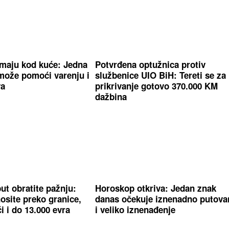
imaju kod kuće: Jedna
Potvrđena optužnica protiv
 može pomoći varenju i
službenice UIO BiH: Tereti se za
va
prikrivanje gotovo 370.000 KM
dažbina
ut obratite pažnju:
Horoskop otkriva: Jedan znak
osite preko granice,
danas očekuje iznenadno putova
i i do 13.000 evra
i veliko iznenađenje