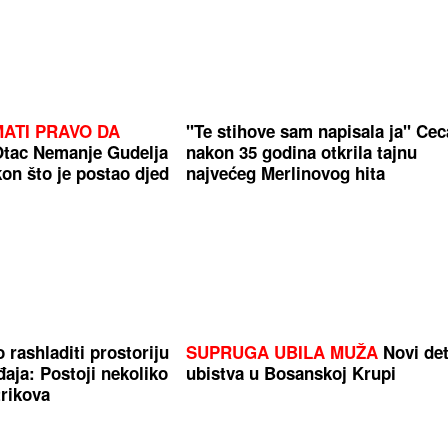
MATI PRAVO DA
"Te stihove sam napisala ja" Cec
tac Nemanje Gudelja
nakon 35 godina otkrila tajnu
kon što je postao djed
najvećeg Merlinovog hita
 rashladiti prostoriju
SUPRUGA UBILA MUŽA
Novi det
aja: Postoji nekoliko
ubistva u Bosanskoj Krupi
trikova