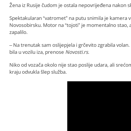
Žena iz Rusije čudom je ostala nepovrijeđena nakon 
Spektakularan “vatromet” na putu snimila je kamera voz
Novosobirsku. Motor na “tojoti” je momentalno stao, a b
zapalilo.
– Na trenutak sam oslijepjela i grčevito zgrabila volan
bila u vozilu iza, prenose
Novosti.rs
.
Niko od vozača okolo nije stao poslije udara, ali srećom
kraju odvukla šlep služba.