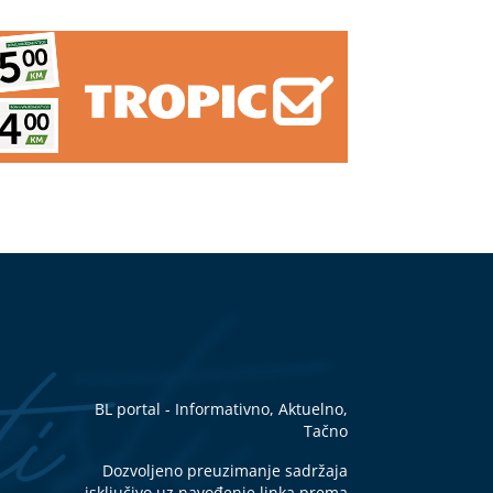
BL portal - Informativno, Aktuelno,
Tačno
Dozvoljeno preuzimanje sadržaja
isključivo uz navođenje linka prema