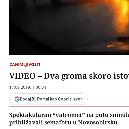
ZANIMLJIVOSTI
VIDEO – Dva groma skoro ist
17.09.2019. | 00:34
Dodaj BL Portal kao Google izvor
Spektakularan “vatromet” na putu snimila 
približavali semaforu u Novosobirsku.