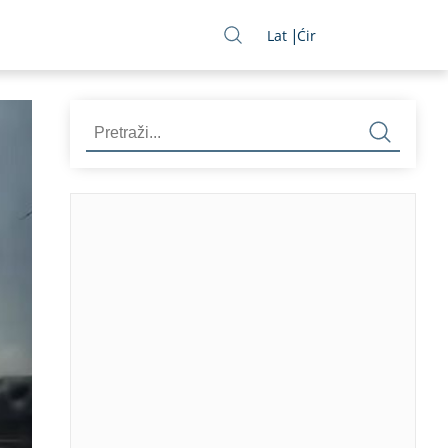
Lat
Ćir