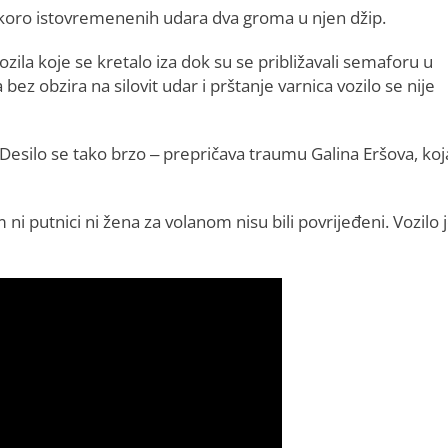
skoro istovremenenih udara dva groma u njen džip.
ila koje se kretalo iza dok su se približavali semaforu u
ez obzira na silovit udar i prštanje varnica vozilo se nije
. Desilo se tako brzo – prepričava traumu Galina Eršova, koj
 ni putnici ni žena za volanom nisu bili povrijeđeni. Vozilo 