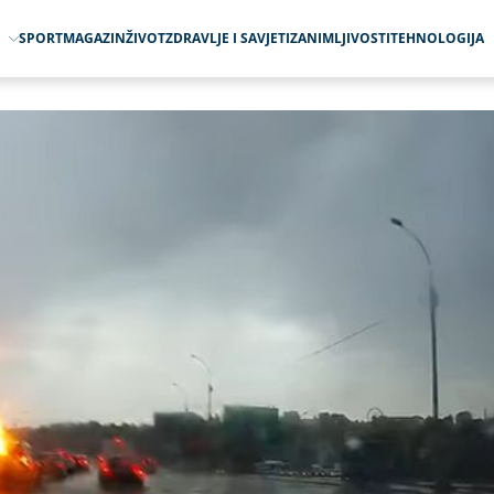
O
SPORT
MAGAZIN
ŽIVOT
ZDRAVLJE I SAVJETI
ZANIMLJIVOSTI
TEHNOLOGIJA