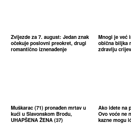
Zvijezde za 7. august: Jedan znak
Mnogi je već 
očekuje poslovni preokret, drugi
obična biljka
romantično iznenađenje
zdravlju crije
Muškarac (71) pronađen mrtav u
Ako idete na p
kući u Slavonskom Brodu,
Ovo voće ne n
UHAPŠENA ŽENA (37)
kazne mogu ić