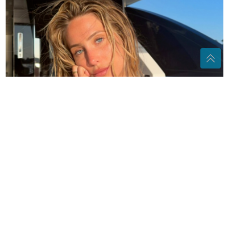
Influenserica sa 8 mil. pratitelja: Zbog hejterskih
komentara doživjela sam napad panike
(FOTO)
Svi su pričali da ga je varala:
Rasturila brak pjevaču i nestala iz
javnosti, sada pokazala kako izgeda
nakon skandala
"Vidi sve, ne govori ništa" Ana
Nikolić se ponovo oglasila nakon
prijetnji supruzi Slobe Radanovića,
pa poručila samo jedno