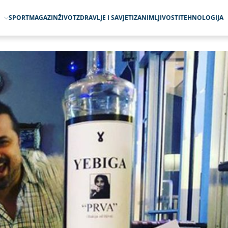
O
SPORT
MAGAZIN
ŽIVOT
ZDRAVLJE I SAVJETI
ZANIMLJIVOSTI
TEHNOLOGIJA