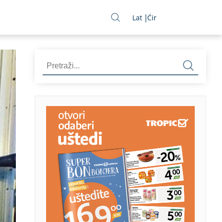
Lat
Ćir