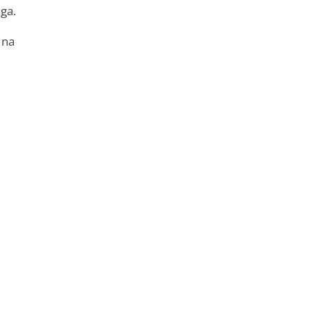
ga.
 na