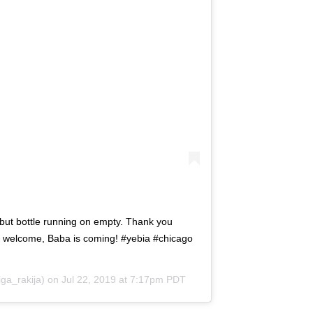
 but bottle running on empty. Thank you
 welcome, Baba is coming! #yebia #chicago
ga_rakija) on
Jul 22, 2019 at 7:17pm PDT