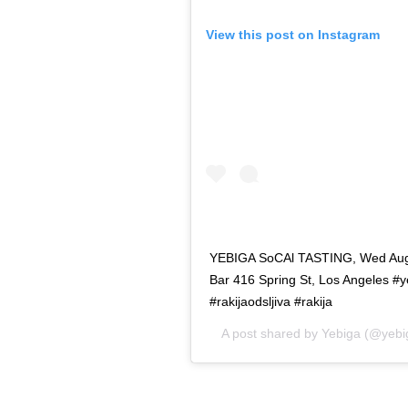
View this post on Instagram
YEBIGA SoCAl TASTING, Wed Au
Bar 416 Spring St, Los Angeles #
#rakijaodsljiva #rakija
A post shared by
Yebiga
(@yebig