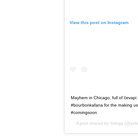
View this post on Instagram
Mayhem in Chicago, full of čevapi
#bourbonkafana for the making us
#comingsoon
A post shared by
Yebiga
(@yebi