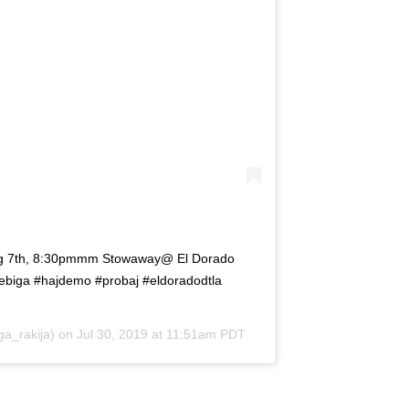
g 7th, 8:30pmmm Stowaway@ El Dorado
yebiga #hajdemo #probaj #eldoradodtla
a_rakija) on
Jul 30, 2019 at 11:51am PDT