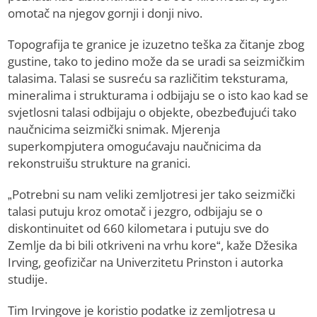
omotač na njegov gornji i donji nivo.
Topografija te granice je izuzetno teška za čitanje zbog
gustine, tako to jedino može da se uradi sa seizmičkim
talasima. Talasi se susreću sa različitim teksturama,
mineralima i strukturama i odbijaju se o isto kao kad se
svjetlosni talasi odbijaju o objekte, obezbeđujući tako
naučnicima seizmički snimak. Mjerenja
superkompjutera omogućavaju naučnicima da
rekonstruišu strukture na granici.
„Potrebni su nam veliki zemljotresi jer tako seizmički
talasi putuju kroz omotač i jezgro, odbijaju se o
diskontinuitet od 660 kilometara i putuju sve do
Zemlje da bi bili otkriveni na vrhu kore“, kaže Džesika
Irving, geofizičar na Univerzitetu Prinston i autorka
studije.
Tim Irvingove je koristio podatke iz zemljotresa u