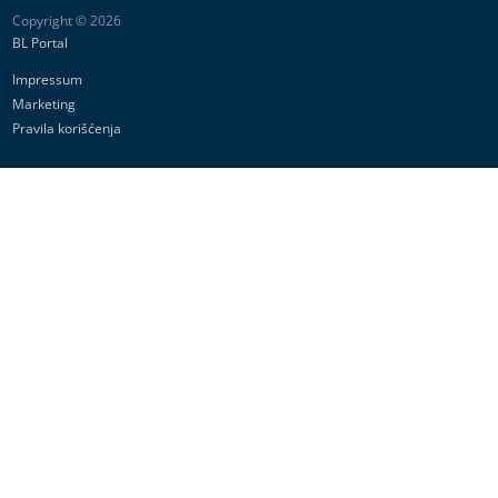
Dozvoljeno preuzimanje sadržaja isključivo uz navođenje linka
prema stranici našeg portala sa koje je sadržaj preuzet.
Copyright © 2026
BL Portal
Impressum
Marketing
Pravila korišćenja