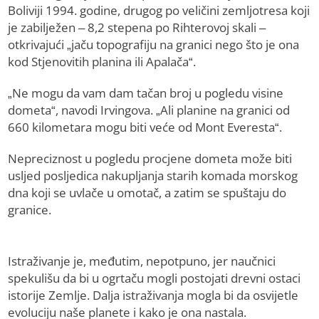
Boliviji 1994. godine, drugog po veličini zemljotresa koji
je zabilježen – 8,2 stepena po Rihterovoj skali –
otkrivajući „jaču topografiju na granici nego što je ona
kod Stjenovitih planina ili Apalača“.
„Ne mogu da vam dam tačan broj u pogledu visine
dometa“, navodi Irvingova. „Ali planine na granici od
660 kilometara mogu biti veće od Mont Everesta“.
Nepreciznost u pogledu procjene dometa može biti
usljed posljedica nakupljanja starih komada morskog
dna koji se uvlače u omotač, a zatim se spuštaju do
granice.
Istraživanje je, međutim, nepotpuno, jer naučnici
spekulišu da bi u ogrtaču mogli postojati drevni ostaci
istorije Zemlje. Dalja istraživanja mogla bi da osvijetle
evoluciju naše planete i kako je ona nastala.