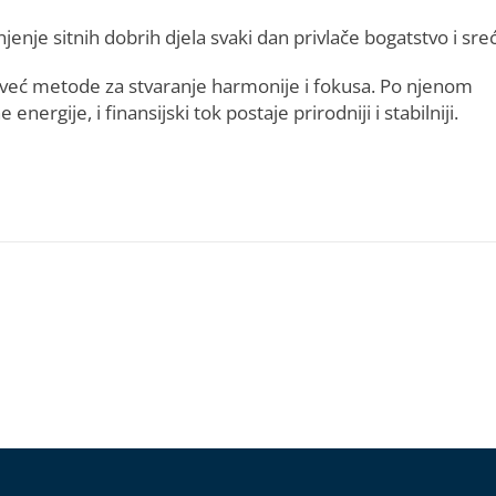
injenje sitnih dobrih djela svaki dan privlače bogatstvo i sre
, već metode za stvaranje harmonije i fokusa. Po njenom
nergije, i finansijski tok postaje prirodniji i stabilniji.