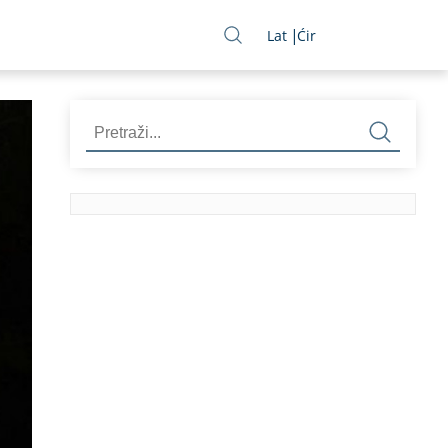
Lat
Ćir