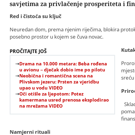
savjetima za privlačenje prosperiteta i fi
Red i čistoća su ključ
Neuredan dom, prema njenim riječima, blokira protok 
posebno prostor u kojem se čuva novac.
Kutak
PROČITAJTE JOŠ
Proroš
Drama na 10.000 metara: Beba rođena
u avionu – dječak dobio ime po pilotu
mjest
Neobična i romantična scena na
sreću 
Plivskom jezeru: Prsten za vjeridbu
upao u vodu VIDEO
Priro
Oči otišle za ljepotom: Potez
kamermana usred prenosa eksplodirao
Skla
na mrežama VIDEO
pomaž
finans
Namjerni rituali