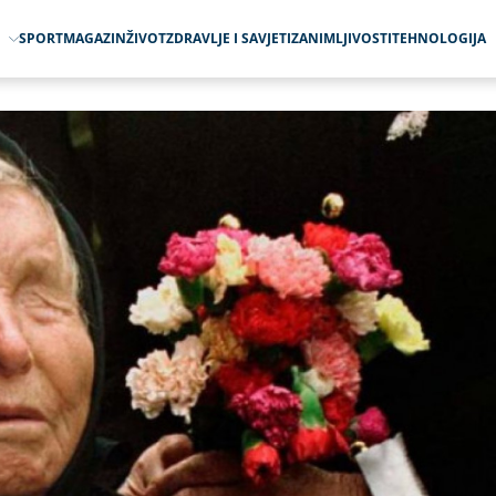
O
SPORT
MAGAZIN
ŽIVOT
ZDRAVLJE I SAVJETI
ZANIMLJIVOSTI
TEHNOLOGIJA