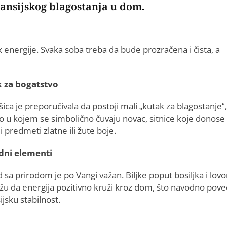
nansijskog blagostanja u dom.
energije. Svaka soba treba da bude prozračena i čista, a
 za bogatstvo
ica je preporučivala da postoji mali „kutak za blagostanje“,
o u kojem se simbolično čuvaju novac, sitnice koje donose
i predmeti zlatne ili žute boje.
dni elementi
d sa prirodom je po Vangi važan. Biljke poput bosiljka i lovo
u da energija pozitivno kruži kroz dom, što navodno pove
ijsku stabilnost.