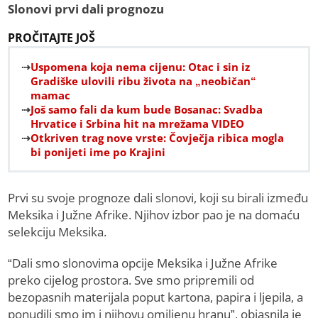
Slonovi prvi dali prognozu
PROČITAJTE JOŠ
Uspomena koja nema cijenu: Otac i sin iz
Gradiške ulovili ribu života na „neobičan“
mamac
Još samo fali da kum bude Bosanac: Svadba
Hrvatice i Srbina hit na mrežama VIDEO
Otkriven trag nove vrste: Čovječja ribica mogla
bi ponijeti ime po Krajini
Prvi su svoje prognoze dali slonovi, koji su birali između
Meksika i Južne Afrike. Njihov izbor pao je na domaću
selekciju Meksika.
“Dali smo slonovima opcije Meksika i Južne Afrike
preko cijelog prostora. Sve smo pripremili od
bezopasnih materijala poput kartona, papira i ljepila, a
ponudili smo im i njihovu omiljenu hranu”, objasnila je