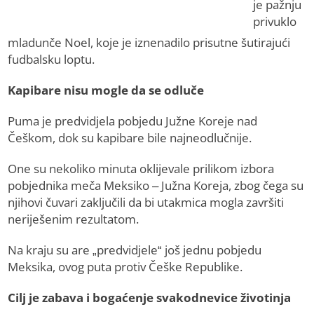
je pažnju
privuklo
mladunče Noel, koje je iznenadilo prisutne šutirajući
fudbalsku loptu.
Kapibare nisu mogle da se odluče
Puma je predvidjela pobjedu Južne Koreje nad
Češkom, dok su kapibare bile najneodlučnije.
One su nekoliko minuta oklijevale prilikom izbora
pobjednika meča Meksiko – Južna Koreja, zbog čega su
njihovi čuvari zaključili da bi utakmica mogla završiti
neriješenim rezultatom.
Na kraju su are „predvidjele“ još jednu pobjedu
Meksika, ovog puta protiv Češke Republike.
Cilj je zabava i bogaćenje svakodnevice životinja