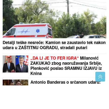
Detalji teške nesreće: Kamion se zaustavio tek nakon
udara u ZAŠTITNU OGRADU, stradali putari
„DA LI JE TO FER IGRA“
Milanović
ZAKUKAO zbog naoružavanja Srbije,
Plenković poslao SRAMNU IZJAVU iz
Knina
Antonio Banderas o srčanom udaru:
"To je najbolja stvar koja mi se
dogodila"