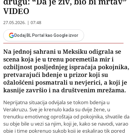
drugu: “Da je živ, bio bi mrtav”
VIDEO
27.05.2026. | 07:48
Dodaj BL Portal kao Google izvor
Na jednoj sahrani u Meksiku odigrala se
scena koja je u trenu poremetila mir i
ozbiljnost posljednjeg ispraćaja pokojnika,
pretvarajući bdenje u prizor koji su
ožalošćeni posmatrali u nevjerici, a koji je
kasnije završio i na društvenim mrežama.
Neprijatna situacija odvijala se tokom bdenja u
Verakruzu. Sve je krenulo kada su dvije žene, u
trenutku emotivnog oproštaja od pokojnika, shvatile da
su obje bile u vezi sa njim, koji je, kako se navodi, varao
obje i time pokrenuo sukob koji je eskalirao tik pored