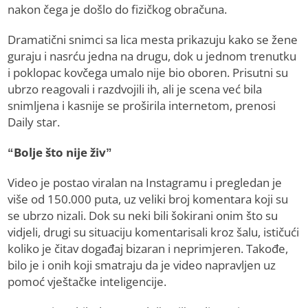
nakon čega je došlo do fizičkog obračuna.
Dramatični snimci sa lica mesta prikazuju kako se žene
guraju i nasrću jedna na drugu, dok u jednom trenutku
i poklopac kovčega umalo nije bio oboren. Prisutni su
ubrzo reagovali i razdvojili ih, ali je scena već bila
snimljena i kasnije se proširila internetom, prenosi
Daily star.
“Bolje što nije živ”
Video je postao viralan na Instagramu i pregledan je
više od 150.000 puta, uz veliki broj komentara koji su
se ubrzo nizali. Dok su neki bili šokirani onim što su
vidjeli, drugi su situaciju komentarisali kroz šalu, ističući
koliko je čitav događaj bizaran i neprimjeren. Takođe,
bilo je i onih koji smatraju da je video napravljen uz
pomoć vještačke inteligencije.