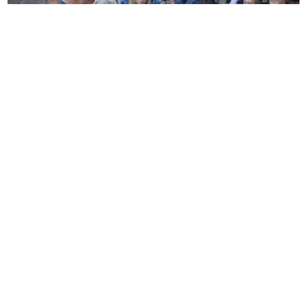
Janjske otoke u žiži javnosti: Vučićeva posjeta
dodatno proslavila biser Šipova, ali šta radi
Ministarstvo turizma?
Pet tajni za njegovanu kožu bez
šminke
"Stiče se utisak nedostatka
transparentnosti" Mitropolija traži
preispitivanje lokacije solarne
elektrane kod Ostroga