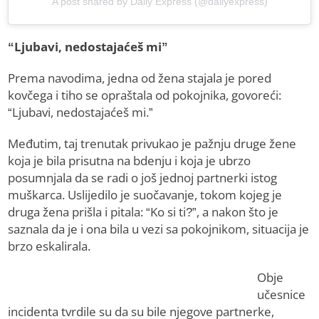
A post shared by Daily Express (@dailyexpress)
“Ljubavi, nedostajaćeš mi”
Prema navodima, jedna od žena stajala je pored
kovčega i tiho se opraštala od pokojnika, govoreći:
“Ljubavi, nedostajaćeš mi.”
Međutim, taj trenutak privukao je pažnju druge žene
koja je bila prisutna na bdenju i koja je ubrzo
posumnjala da se radi o još jednoj partnerki istog
muškarca. Uslijedilo je suočavanje, tokom kojeg je
druga žena prišla i pitala: “Ko si ti?”, a nakon što je
saznala da je i ona bila u vezi sa pokojnikom, situacija je
brzo eskalirala.
Obje
učesnice
incidenta tvrdile su da su bile njegove partnerke,