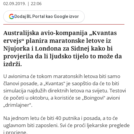
02.09.2019. | 22:06
Dodaj BL Portal kao Google izvor
Australijska avio-kompanija „Kvantas
ervejs“ planira maratonske letove iz
Njujorka i Londona za Sidnej kako bi
provjerila da li ljudsko tijelo to može da
izdrži.
U avionima će tokom maratonskih letova biti samo
članovi posade, a „Kvantas“ je saopštio da će to biti
simulacija najdužih direktnih letova na svijetu. Testovi
će početi u oktobru, a koristiće se „Boingovi“ avioni
„drimlajner“.
Na jednom letu će biti 40 putnika i posada, a to će
uglavnom biti zaposleni. Svi će proći ljekarske preglede
i procjene.