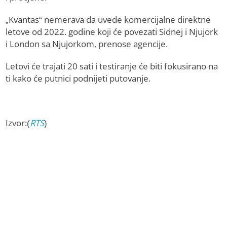
„Kvantas“ nemerava da uvede komercijalne direktne
letove od 2022. godine koji će povezati Sidnej i Njujork
i London sa Njujorkom, prenose agencije.
Letovi će trajati 20 sati i testiranje će biti fokusirano na
ti kako će putnici podnijeti putovanje.
Izvor:(
RTS
)