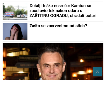
Detalji teške nesreće: Kamion se
zaustavio tek nakon udara u
ZAŠTITNU OGRADU, stradali putari
Zašto se zacrvenimo od stida?
Brojke otkrile sve: Ovo je MILIONSKA IMPERIJA
bivšeg dečka Jovane Jeremić, a ona tvrdi da je u