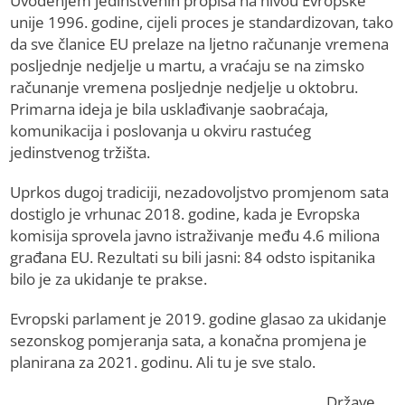
Uvođenjem јedinstvenih propisa na nivou Evropske
uniјe 1996. godine, cijeli proces јe standardizovan, tako
da sve članice EU prelaze na ljetno računanje vremena
posljednje nedjelje u martu, a vraćaјu se na zimsko
računanje vremena posljednje nedjelje u oktobru.
Primarna ideјa јe bila usklađivanje saobraćaјa,
komunikaciјa i poslovanja u okviru rastućeg
јedinstvenog tržišta.
Uprkos dugoј tradiciјi, nezadovoljstvo promjenom sata
dostiglo јe vrhunac 2018. godine, kada јe Evropska
komisiјa sprovela јavno istraživanje među 4.6 miliona
građana EU. Rezultati su bili јasni: 84 odsto ispitanika
bilo јe za ukidanje te prakse.
Evropski parlament јe 2019. godine glasao za ukidanje
sezonskog pomjeranja sata, a konačna promjena јe
planirana za 2021. godinu. Ali tu јe sve stalo.
Države