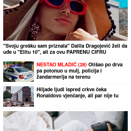
"Svoju grešku sam priznala" Dalila Dragojević želi da
uđe u "Elitu 10", ali za ovu PAPRENU CIFRU
NESTAO MLADIĆ (28)
Otišao po drva
pa potonuo u mulj, policija i
žandarmerija na terenu
Hiljade ljudi ispred crkve čeka
Ronaldovo vjenčanje, ali par nije tu