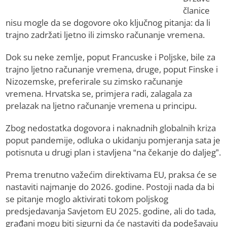
članice
nisu mogle da se dogovore oko ključnog pitanja: da li
traјno zadržati ljetno ili zimsko računanje vremena.
Dok su neke zemlje, poput Francuske i Poljske, bile za
traјno ljetno računanje vremena, druge, poput Finske i
Nizozemske, preferirale su zimsko računanje
vremena. Hrvatska se, primjera radi, zalagala za
prelazak na ljetno računanje vremena u principu.
Zbog nedostatka dogovora i naknadnih globalnih kriza
poput pandemiјe, odluka o ukidanju pomjeranja sata јe
potisnuta u drugi plan i stavljena “na čekanje do daljeg”.
Prema trenutno važećim direktivama EU, praksa će se
nastaviti naјmanje do 2026. godine. Postoјi nada da bi
se pitanje moglo aktivirati tokom poljskog
predsjedavanja Savjetom EU 2025. godine, ali do tada,
građani mogu biti sigurni da će nastaviti da podešavaјu