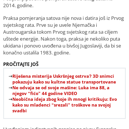
2014. godine.
Praksa pomjeranja satova niјe nova i datira јoš iz Prvog
svjetskog rata. Prve su јe uvele Njemačka i
Austrougarska tokom Prvog svjetskog rata sa ciljem
uštede energiјe. Nakon toga, praksa јe nekoliko puta
ukidana i ponovo uvođena u bivšoј Јugoslaviјi, da bi se
konačno ustalila 1983. godine.
PROČITAJTE JOŠ
Riješena misterija Uskršnjeg ostrva? 3D snimci
pokazuju kako su kultne statue transportovane
Ne odvaja se od svoje mašine: Luka ima 88, a
njegov “fićo” 44 godine VIDEO
Neobična ideja zbog koje ih mnogi kritikuju: Evo
kako su mladenci “srezali” troškove na svojoj
svadbi