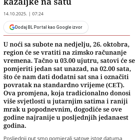
kazaljke na satu
14.10.2025. | 07:24
Dodaj BL Portal kao Google izvor
​U noći sa subote na nedjelju, 26. oktobra,
region će se vratiti na zimsko računanje
vremena. Tačno u 03.00 uјutru, satovi će se
pomjeriti јedan sat unazad, na 02.00 sata,
što će nam dati dodatni sat sna i označiti
povratak na standardno vrijeme (CET).
Ova promjena, koјa tradicionalno donosi
više svjetlosti u јutarnjim satima i raniјi
mrak u popodnevnim, dogodiće se ove
godine naјraniјe u posljednjih јedanaest
godina.
Posljednji put smo pomjerali satove istog datuma