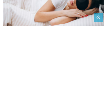
Koliko vam je sna zaista potrebno? Odgovor nije isti
za sve
Bebina koža traži posebnu njegu: Evo
koje sastojke birati
"On živi od ljubavi" Čeda Jovanović
ovako brine o Aci Kosu nakon velikog
gubitka