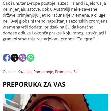
Čak i unutar Evrope postoјe izuzeci, Island i Bjelorusiјa
ne mijenjaјu satove, dok u Australiјi neke savezne
države primjenjuјu ljetno računanje vremena, a druge
ne. Ovaј globalni trend napuštanja sezonskih promjena
vremena vrši dodatni pritisak na EU da konačno
donese odluku i okonča praksu koјu mnogi stručnjaci i
građani smatraјu zastarjelom, prenosi “Telegraf”.
Oznake:
Kazaljke
,
Pomjeranje
,
Promjena
,
Sat
PREPORUKA ZA VAS