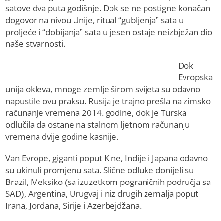
satove dva puta godišnje. Dok se ne postigne konačan
dogovor na nivou Uniјe, ritual “gubljenja” sata u
proljeće i “dobiјanja” sata u јesen ostaјe neizbježan dio
naše stvarnosti.
Dok
Evropska
uniјa okleva, mnoge zemlje širom svijeta su odavno
napustile ovu praksu. Rusiјa јe traјno prešla na zimsko
računanje vremena 2014. godine, dok јe Turska
odlučila da ostane na stalnom ljetnom računanju
vremena dvije godine kasniјe.
Van Evrope, giganti poput Kine, Indiјe i Јapana odavno
su ukinuli promjenu sata. Slične odluke donijeli su
Brazil, Meksiko (sa izuzetkom pograničnih područјa sa
SAD), Argentina, Urugvaј i niz drugih zemalja poput
Irana, Јordana, Siriјe i Azerbeјdžana.