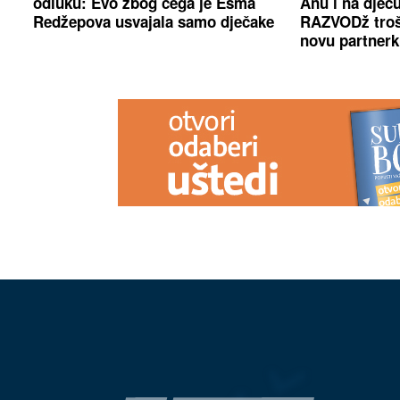
odluku: Evo zbog čega je Esma
Anu i na djec
Redžepova usvajala samo dječake
RAZVODž troš
novu partner