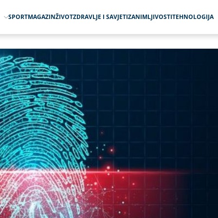
O
SPORT
MAGAZIN
ŽIVOT
ZDRAVLJE I SAVJETI
ZANIMLJIVOSTI
TEHNOLOGIJA