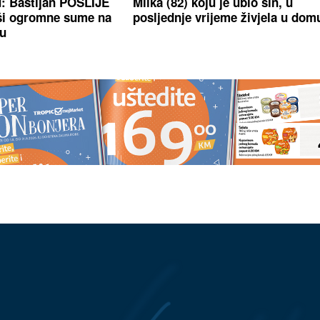
u: Bastijan POSLIJE
Milka (82) koju je ubio sin, u
i ogromne sume na
posljednje vrijeme živjela u dom
ku