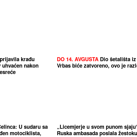
prijavila krađu
DO 14. AVGUSTA
Dio šetališta iz
 uhvaćen nakon
Vrbas biće zatvoreno, ovo je raz
esreće
elinca: U sudaru sa
„Licemjerje u svom punom sjaju
đen motociklista,
Ruska ambasada poslala žestok