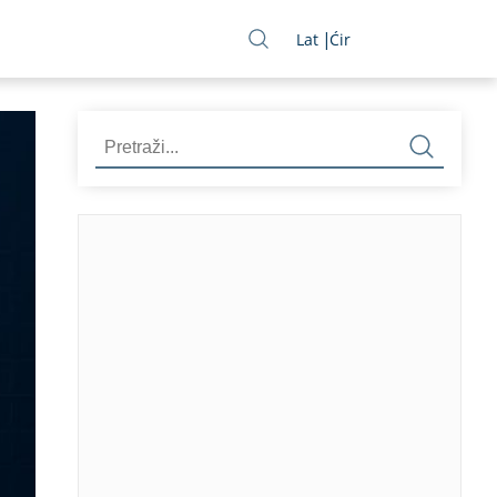
Lat
Ćir