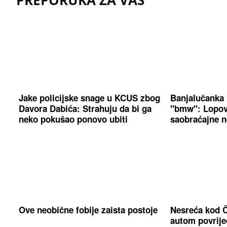
Jake policijske snage u KCUS zbog
Banjalučanka 
Davora Dabića: Strahuju da bi ga
"bmw": Lopov
neko pokušao ponovo ubiti
saobraćajne n
Ove neobične fobije zaista postoje
Nesreća kod Č
autom povrije