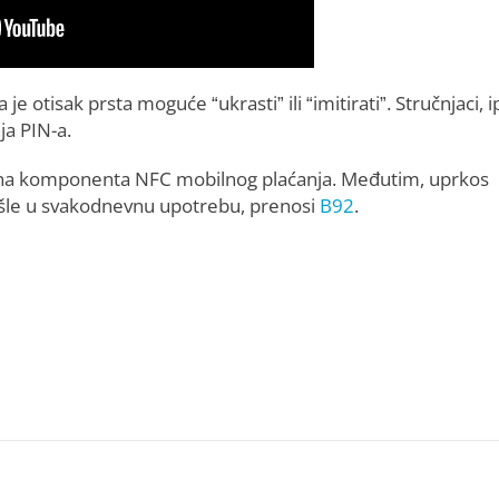
 otisak prsta moguće “ukrasti” ili “imitirati”. Stručnjaci, i
ja PIN-a.
ardna komponenta NFC mobilnog plaćanja. Međutim, uprkos
 ušle u svakodnevnu upotrebu, prenosi
B92
.