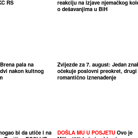
KC RS
reakciju na izjave njemačkog kol
o dešavanjima u BiH
Brena pala na
Zvijezde za 7. august: Jedan zna
dvi nakon kultnog
očekuje poslovni preokret, drugi
m
romantično iznenađenje
ogao bi da utiče i na
DOŠLA MU U POSJETU
Ovo je