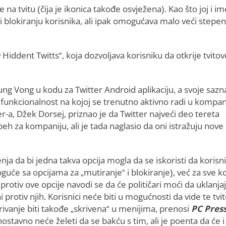
na tvitu (čija je ikonica takođe osvježena). Kao što joj i im
ili blokiranju korisnika, ali ipak omogućava malo veći stepen
 Hiddent Twitts“, koja dozvoljava korisniku da otkrije tvitov
g Vong u kodu za Twitter Android aplikaciju, a svoje sazn
te funkcionalnost na kojoj se trenutno aktivno radi u kompani
r-a, Džek Dorsej, priznao je da Twitter najveći deo tereta
speh za kompaniju, ali je tada naglasio da oni istražuju nove
a da bi jedna takva opcija mogla da se iskoristi da korisni
guće sa opcijama za „mutiranje“ i blokiranje), već za sve ko
otiv ove opcije navodi se da će političari moći da uklanja
 protiv njih. Korisnici neće biti u mogućnosti da vide te tvi
krivanje biti takođe „skrivena“ u menijima, prenosi
PC Pres
ostavno neće želeti da se bakću s tim, ali je poenta da će i