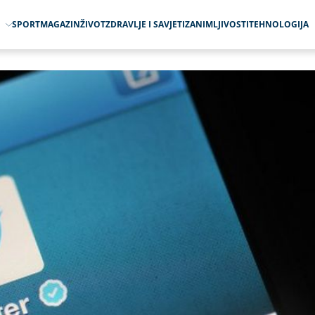
O
SPORT
MAGAZIN
ŽIVOT
ZDRAVLJE I SAVJETI
ZANIMLJIVOSTI
TEHNOLOGIJA