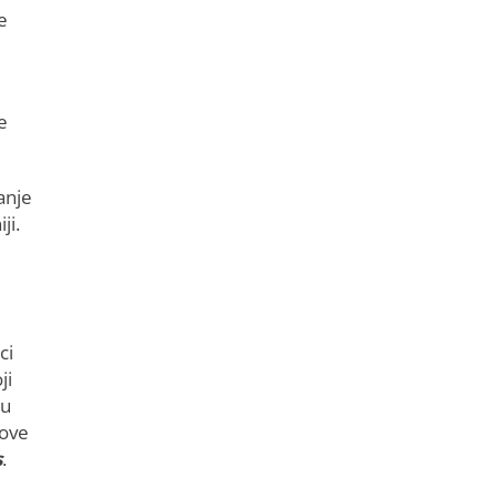
e
e
anje
ji.
ci
ji
ju
tove
s
.