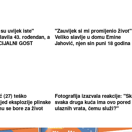
su uvijek iste"
"Zauvijek si mi promijenio život"
lavila 43. rođendan, a
Veliko slavlje u domu Emine
ECIJALNI GOST
Jahović, njen sin puni 18 godina
 (27) teško
Fotografija izazvala reakcije: "S
jed eksplozije plinske
svaka druga kuća ima ovo pored
mu se bore za život
ulaznih vrata, čemu služi?"