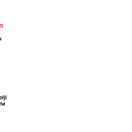
TI
u
lji
ina