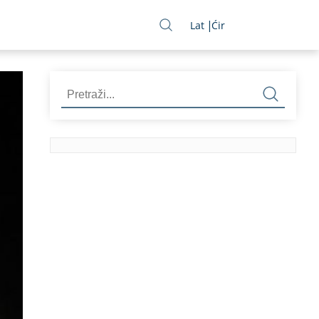
Lat
Ćir