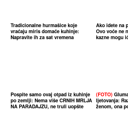
Tradicionalne hurmašice koje
Ako idete na p
vraćaju miris domaće kuhinje:
Ovo voće ne n
Napravite ih za sat vremena
kazne mogu ić
Pospite samo ovaj otpad iz kuhinje
(FOTO)
Glumac
po zemlji: Nema više CRNIH MRLJA
ljetovanja: Ra
NA PARADAJZU, ne truli uopšte
ženom, ona p