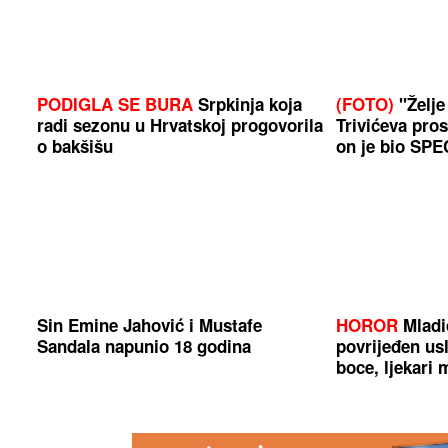
PODIGLA SE BURA
Srpkinja koja
(FOTO)
"Želje 
radi sezonu u Hrvatskoj progovorila
Trivićeva pros
o bakšišu
on je bio SP
Sin Emine Jahović i Mustafe
HOROR
Mladić
Sandala napunio 18 godina
povrijeđen usl
boce, ljekari 