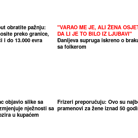
ut obratite pažnju:
"VARAO ME JE, ALI ŽENA OSJE
osite preko granice,
DA LI JE TO BILO IZ LJUBAVI"
i i do 13.000 evra
Đanijeva supruga iskreno o brak
sa folkerom
 objavio slike sa
Frizeri preporučuju: Ovo su najbo
zmjenjuje nježnosti sa
pramenovi za žene iznad 50 god
ozira u kupaćem