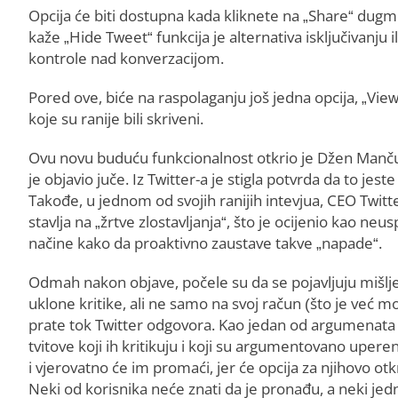
Opcija će biti dostupna kada kliknete na „Share“ dugme 
kaže „Hide Tweet“ funkcija je alternativa isključivanju 
kontrole nad konverzacijom.
Pored ove, biće na raspolaganju još jedna opcija, „View
koje su ranije bili skriveni.
Ovu novu buduću funkcionalnost otkrio je Džen Mančun
je objavio juče. Iz Twitter-a je stigla potvrda da to jes
Takođe, u jednom od svojih ranijih intevjua, CEO Twitte
stavlja na „žrtve zlostavljanja“, što je ocijenio kao neu
načine kako da proaktivno zaustave takve „napade“.
Odmah nakon objave, počele su da se pojavljuju mišljenj
uklone kritike, ali ne samo na svoj račun (što je već mo
prate tok Twitter odgovora. Kao jedan od argumenata pr
tvitove koji ih kritikuju i koji su argumentovano upereni
i vjerovatno će im promaći, jer će opcija za njihovo ot
Neki od korisnika neće znati da je pronađu, a neki jedn