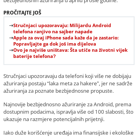
bezbjednosnih ažuriranja u aprilu prošle godine.
PROČITAJTE JOŠ
Stručnjaci upozoravaju: Milijardu Android
telefona ranjivo na sajber napade
Apple za ovaj iPhone sada kaže da je zastario:
Popravljajte ga dok još ima dijelova
Ovo je najviše uništava: Šta utiče na životni vijek
baterije telefona?
Stručnjaci upozoravaju da telefoni koji više ne dobijaju
ažuriranja postaju “laka meta za hakere”, jer ne sadrže
ažuriranja za poznate bezbjednosne propuste.
Najnovije bezbjednosno ažuriranje za Android, prema
dostupnim podacima, ispravlja više od 100 slabosti, što
ukazuje na razmjere potencijalnih prijetnji.
Iako duže korišćenje uređaja ima finansijske i ekološke