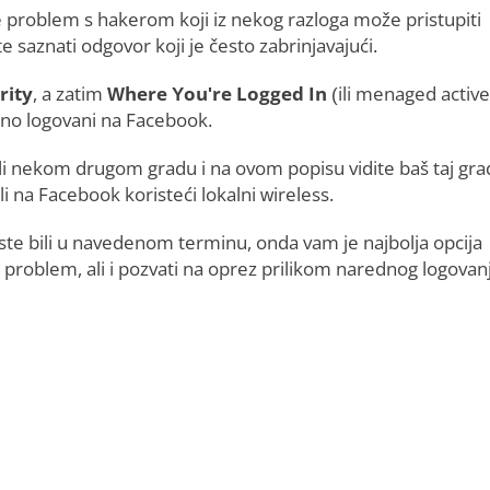
e problem s hakerom koji iz nekog razloga može pristupiti
aznati odgovor koji je često zabrinjavajući.
rity
, a zatim
Where You're Logged In
(ili menaged active
nutno logovani na Facebook.
ni ili nekom drugom gradu i na ovom popisu vidite baš taj gra
i na Facebook koristeći lokalni wireless.
niste bili u navedenom terminu, onda vam je najbolja opcija
problem, ali i pozvati na oprez prilikom narednog logovan