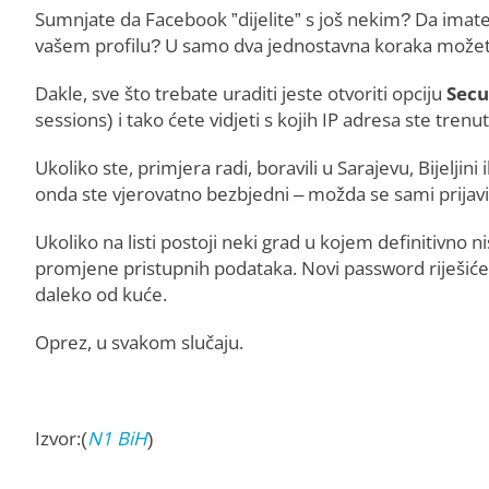
Sumnjate da Facebook ”dijelite” s još nekim? Da imat
vašem profilu? U samo dva jednostavna koraka možete s
Dakle, sve što trebate uraditi jeste otvoriti opciju
Secu
sessions) i tako ćete vidjeti s kojih IP adresa ste tre
Ukoliko ste, primjera radi, boravili u Sarajevu, Bijelji
onda ste vjerovatno bezbjedni – možda se sami prijavil
Ukoliko na listi postoji neki grad u kojem definitivno 
promjene pristupnih podataka. Novi password riješiće 
daleko od kuće.
Oprez, u svakom slučaju.
Izvor:(
N1 BiH
)