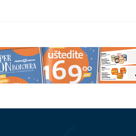
pali na primorju:
5.000 UČENIKA POD LUPOM
Ev
minira u
šta se dešava kada djeca preran
 dekolteu, ne odvaja
otvore Instagram nalog
mnije