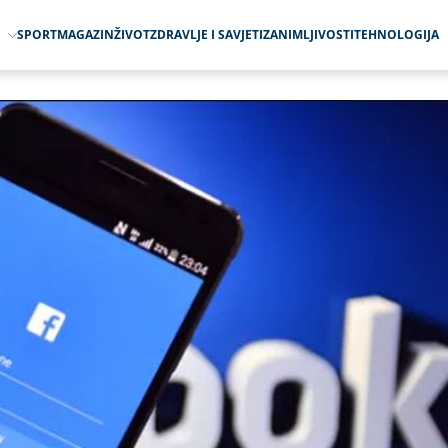
O
SPORT
MAGAZIN
ŽIVOT
ZDRAVLJE I SAVJETI
ZANIMLJIVOSTI
TEHNOLOGIJA