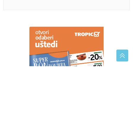
štakom
„Isplata penzija ne bi smjela biti vijest“ Savanović
poručio da penzionerima ne treba ZAHVALNOST
prema bilo kom političaru
Srpska pravoslavna crkva danas slavi
4 sveta apostola: Ovu kratku molitvu
vjernici izgovaraju za oprost
grijehova