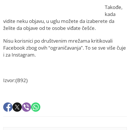
Takođe,
kada
vidite neku objavu, u uglu možete da izaberete da
želite da objave od te osobe viđate češće.
Nisu korisnici po društvenim mrežama kritikovali
Facebook zbog ovih “ograničavanja”. To se sve više čuje
i za Instagram.
Izvor:(B92)