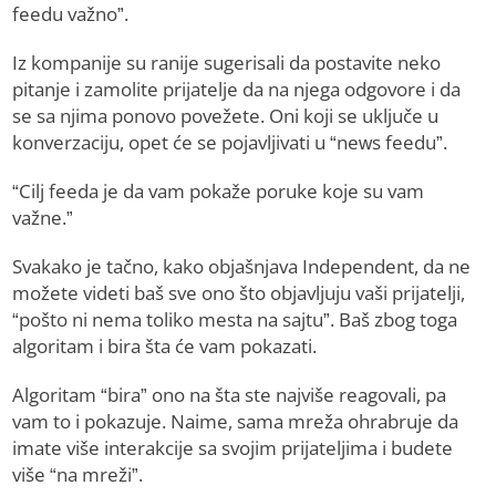
feedu važno”.
Iz kompanije su ranije sugerisali da postavite neko
pitanje i zamolite prijatelje da na njega odgovore i da
se sa njima ponovo povežete. Oni koji se uključe u
konverzaciju, opet će se pojavljivati u “news feedu”.
“Cilj feeda je da vam pokaže poruke koje su vam
važne.”
Svakako je tačno, kako objašnjava Independent, da ne
možete videti baš sve ono što objavljuju vaši prijatelji,
“pošto ni nema toliko mesta na sajtu”. Baš zbog toga
algoritam i bira šta će vam pokazati.
Algoritam “bira” ono na šta ste najviše reagovali, pa
vam to i pokazuje. Naime, sama mreža ohrabruje da
imate više interakcije sa svojim prijateljima i budete
više “na mreži”.