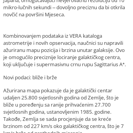
Japana, omogućavajući nevjerovatnu rezoluciju od 10
mikro-lučnih sekundi – dovoljno preciznu da bi otkrila
novčić na površini Mjeseca.
Kombinovanjem podataka iz VERA kataloga
astrometrije i novih opservacija, naučnici su napravili
ažuriranu mapu pozicija i brzina unutar galaksije. Ovo
je omogućilo preciznije lociranje galaktičkog centra,
koji uključuje i supermasivnu crnu rupu Sagittarius A*.
Novi podaci: bliže i brže
Ažurirana mapa pokazuje da je galaktički centar
udaljen 25.800 svjetlosnih godina od Zemlje, što je
bliže u poređenju sa ranije prihvaćenim 27.700
svjetlosnih godina, ustanovljenim 1985. godine.
Takođe, Zemlja se sada procjenjuje da se kreće
brzinom od 227 km/s oko galaktičkog centra, što je 7