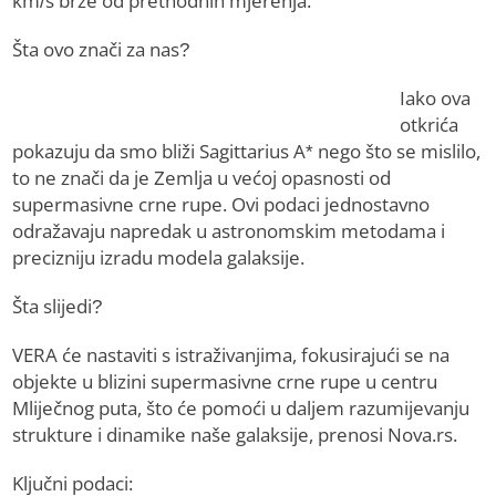
km/s brže od prethodnih mjerenja.
Šta ovo znači za nas?
Iako ova
otkrića
pokazuju da smo bliži Sagittarius A* nego što se mislilo,
to ne znači da je Zemlja u većoj opasnosti od
supermasivne crne rupe. Ovi podaci jednostavno
odražavaju napredak u astronomskim metodama i
precizniju izradu modela galaksije.
Šta slijedi?
VERA će nastaviti s istraživanjima, fokusirajući se na
objekte u blizini supermasivne crne rupe u centru
Mliječnog puta, što će pomoći u daljem razumijevanju
strukture i dinamike naše galaksije, prenosi Nova.rs.
Ključni podaci: