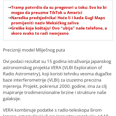
Tramp potvrdio da su pregovori u toku: Evo ko bi
mogao da preuzme TikTok u Americi
Naredba predsjednika! Hoće li i kada Gugl Maps
promijeniti naziv Meksičkog zaliva
Greške koje koštaju! Ovo “ubija” naše telefone, a
skoro svako to radi nesvjesno
Precizniji model Mliječnog puta
Ovi podaci rezultat su 15 godina istraživanja japanskog
astronomskog projekta VERA (VLBI Exploration of
Radio Astrometry), koji koristi tehniku veoma dugačke
baze interferometrije (VLBI) za izuzetno precizna
mjerenja. Projekt, pokrenut 2000. godine, ima za cilj
mapiranje trodimenzionalne brzine i strukture naše
galaksije.
VERA kombinuje podatke s radio-teleskopa širom