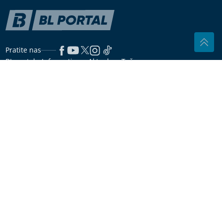
Pratite nas
BL portal - Informativno, Aktuelno, Tačno
Dozvoljeno preuzimanje sadržaja isključivo uz navođenje linka
prema stranici našeg portala sa koje je sadržaj preuzet.
Copyright © 2026
BL Portal
Impressum
Marketing
Pravila korišćenja