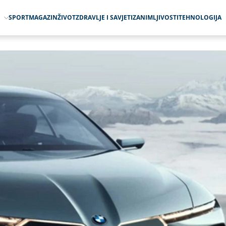
O
SPORT
MAGAZIN
ŽIVOT
ZDRAVLJE I SAVJETI
ZANIMLJIVOSTI
TEHNOLOGIJA