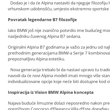
Dodao je i da će Alpina nastaviti da njeguje filozofi
vrhunskom udobnošću, umjesto ekstremno sportske 
Povratak legendarne B7 filozofije
Iako BMW još nije zvanično potvrdio ime budućeg modela
nasljedniku čuvenog Alpina B7 sedana.
Originalni Alpina B7 godinama je važio za jednu od najl
prethodnim generacijama BMW-a Serije 7 kombinovali 
prepoznatljivu Alpina estetiku.
Nova generacija trebalo bi da nastavi upravo tu tradici
navodi da će novi Alpina modeli imati mnogo više sta
individualizovane opcije koje neće biti dostupne kod
Inspiracija iz Vision BMW Alpina koncepta
Najava buduće limuzine dolazi neposredno nakon pre
prestižnom Concorso d'Eleganza Villa d'Este događaju u 