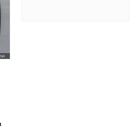
INA
a