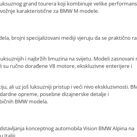
ju luksuznog grand tourera koji kombinuje velike performan
vožnje karakteristične za BMW M modele.
, brojni specijalizovani mediji vjeruju da se praktično ra
uksuznijih i najbržih limuzina na svijetu. Modeli zasnovani 
su ručno dorađene V8 motore, ekskluzivne enterijere i
ju, ali uz još luksuzniji pristup i veći nivo ekskluzivnosti. 
ndardne opreme, posebne dizajnerske detalje i
 običnih BMW modela.
dstavljanja konceptnog automobila Vision BMW Alpina na
Italiji.