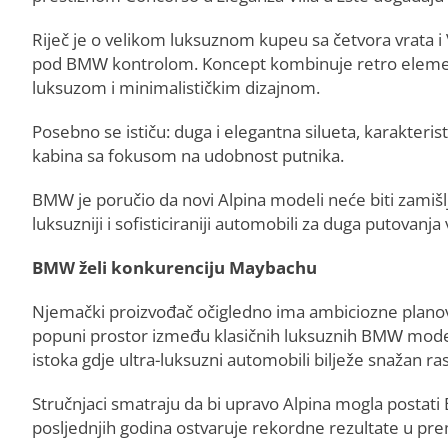
Riječ je o velikom luksuznom kupeu sa četvora vrata i
pod BMW kontrolom. Koncept kombinuje retro elemen
luksuzom i minimalističkim dizajnom.
Posebno se ističu: duga i elegantna silueta, karakterist
kabina sa fokusom na udobnost putnika.
BMW je poručio da novi Alpina modeli neće biti zamiš
luksuzniji i sofisticiraniji automobili za duga putovanj
BMW želi konkurenciju Maybachu
Njemački proizvođač očigledno ima ambiciozne planov
popuni prostor između klasičnih luksuznih BMW modela
istoka gdje ultra-luksuzni automobili bilježe snažan ra
Stručnjaci smatraju da bi upravo Alpina mogla posta
posljednjih godina ostvaruje rekordne rezultate u p