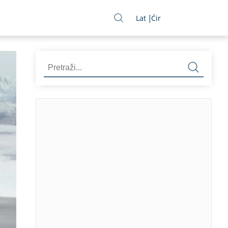
Lat
Ćir