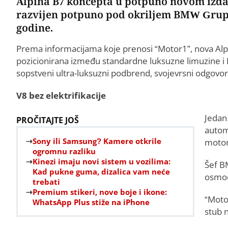
Alpina B7 koncepta u potpuno novom izda
razvijen potpuno pod okriljem BMW Grup
godine.
Prema informacijama koje prenosi “Motor1”, nova Alpi
pozicionirana između standardne luksuzne limuzine i 
sopstveni ultra-luksuzni podbrend, svojevrsni odgov
V8 bez elektrifikacije
Jedan 
PROČITAJTE JOŠ
automo
Sony ili Samsung? Kamere otkrile
motor
ogromnu razliku
Kinezi imaju novi sistem u vozilima:
Šef BM
Kad pukne guma, dizalica vam neće
osmoci
trebati
Premium stikeri, nove boje i ikone:
“Moto
WhatsApp Plus stiže na iPhone
stub 