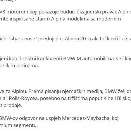
 V8 motorom koji pokazuje budući dizajnerski pravac Alpin
te inspirisane starim Alpina modelima sa modernim
ični “shark nose” prednji dio, Alpina 20-kraki točkovi i luks
ljeni kao direktni konkurenti BMW M automobilima, već ka
a velikim brzinama.
e za Alpinu. Prema pisanju njemačkih medija, BMW želi d
 i Rolls-Roycea, posebno na tržištima poput Kine i Blisko
st prodaje.
ti BMW-ov odgovor na uspjeh Mercedes-Maybacha, koji
remium segmentu.