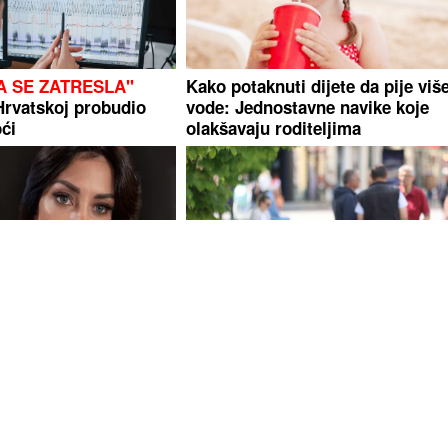
A SE ZATRESLA"
Kako potaknuti dijete da pije viš
Hrvatskoj probudio
vode: Jednostavne navike koje
ći
olakšavaju roditeljima
 je kardiolog: Ova
(FOTO)
Oglasili se i iz Fonda PI
ajka Mine Naumović,
toku ISPLATA JULSKE PENZIJE,
dila ljepotu od nje
evo koji su se iznosi našli na
čekovima