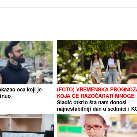
kazao oca koji je
(FOTO) VREMENSKA PROGNOZ
minuo
KOJA ĆE RAZOČARATI MNOGE
Sladić otkrio šta nam donosi
najnestabilniji dan u sedmici i K
ĆE PRODISATI