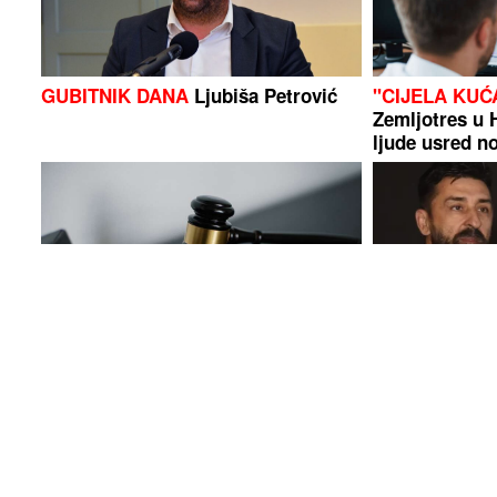
GUBITNIK DANA
Ljubiša Petrović
"CIJELA KUĆ
Zemljotres u 
ljude usred no
Potvrđena optužnica protiv
(FOTO)Poznati
službenice UIO BiH: Tereti se za
doktorka je m
prikrivanje gotovo 370.000 KM
kćerka naslije
dažbina