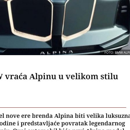
FOTO: BMW ALP
vraća Alpinu u velikom stilu
l nove ere brenda Alpina biti velika luksuzn
godine i predstavljaće povratak legendarnog