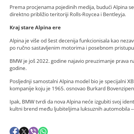
Prema procjenama pojedinih medija, budući Alpina sed
direktno približio teritoriji Rolls-Roycea i Bentleyja.
Kraj stare Alpina ere
Alpina je više od šest decenija funkcionisala kao neza
po ručno sastavljenim motorima i posebnom pristup
BMW je još 2022. godine najavio preuzimanje prava na
godine.
Posljednji samostalni Alpina model bio je specijalni X
kompanije koju je 1965. osnovao Burkard Bovenzipen
Ipak, BMW tvrdi da nova Alpina neće izgubiti svoj identi
kultni brend među ljubiteljima luksuznih automobila –