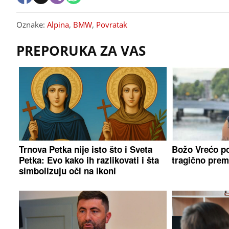
Oznake:
Alpina
,
BMW
,
Povratak
PREPORUKA ZA VAS
Trnova Petka nije isto što i Sveta
Božo Vrećo po
Petka: Evo kako ih razlikovati i šta
tragično pre
simbolizuju oči na ikoni