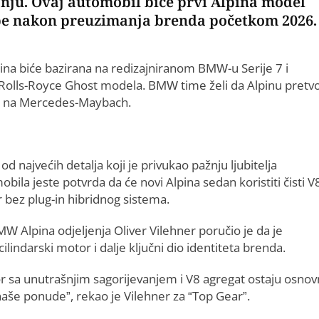
nju. Ovaj automobil biće prvi Alpina model
e nakon preuzimanja brenda početkom 2026.
na biće bazirana na redizajniranom BMW-u Serije 7 i
Rolls-Royce Ghost modela. BMW time želi da Alpinu pretvo
or na Mercedes-Maybach.
od najvećih detalja koji je privukao pažnju ljubitelja
bila jeste potvrda da će novi Alpina sedan koristiti čisti V
 bez plug-in hibridnog sistema.
W Alpina odjeljenja Oliver Vilehner poručio je da je
lindarski motor i dalje ključni dio identiteta brenda.
r sa unutrašnjim sagorijevanjem i V8 agregat ostaju osnov
naše ponude”, rekao je Vilehner za “Top Gear”.