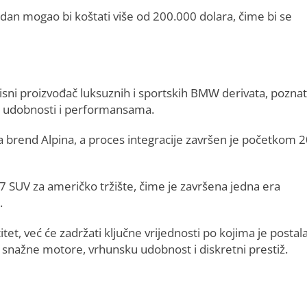
an mogao bi koštati više od 200.000 dolara, čime bi se
visni proizvođač luksuznih i sportskih BMW derivata, poznat
u udobnosti i performansama.
 brend Alpina, a proces integracije završen je početkom 
B7 SUV za američko tržište, čime je završena jedna era
.
tet, već će zadržati ključne vrijednosti po kojima je postal
 snažne motore, vrhunsku udobnost i diskretni prestiž.