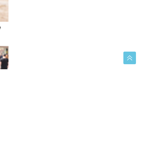
e
O: U