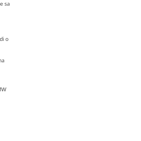
se sa
di o
na
BMW