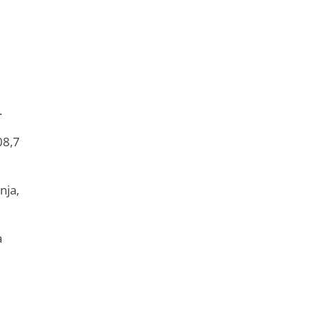
.
08,7
nja,
a