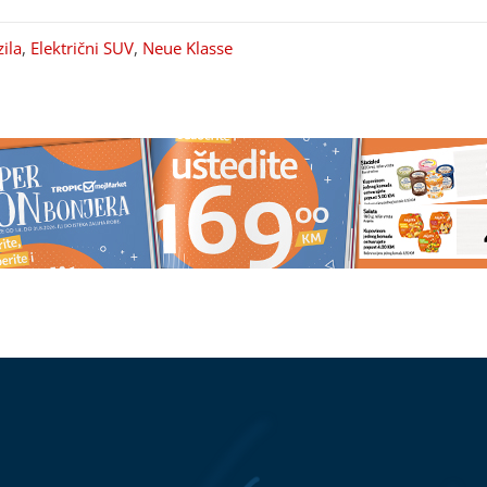
zila
,
Električni SUV
,
Neue Klasse
)
Ukupno osmoro
Ledena kafa može biti osvježenje
 (14) ubio babu i
ali nije uvijek najbolji izbor
sakra u školi