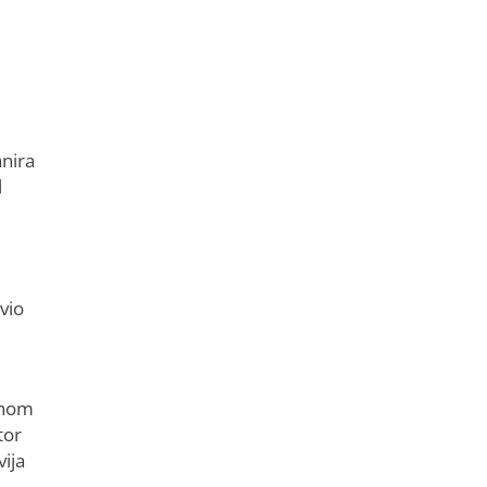
anira
l
vio
gonom
tor
ija