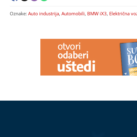
Oznake:
Auto industrija
,
Automobili
,
BMW iX3
,
Električna vo
PREPORUKA ZA VAS
(FOTO) RAZVELA SE OD KOLEGE I
(VIDEO,FOTO
PROCVJETALA
Pjevačica u
mrtvih: Učenik
vrtoglavim štiklama i haljini
djeda prije ma
pripijenoj uz tijelo pokazala odličnu
figuru