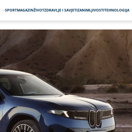
O
SPORT
MAGAZIN
ŽIVOT
ZDRAVLJE I SAVJETI
ZANIMLJIVOSTI
TEHNOLOGIJA