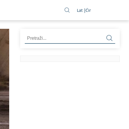
Lat
Ćir