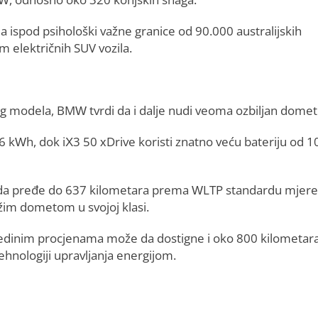
da ispod psihološki važne granice od 90.000 australijskih
 električnih SUV vozila.
jeg modela, BMW tvrdi da i dalje nudi veoma ozbiljan domet
6 kWh, dok iX3 50 xDrive koristi znatno veću bateriju od 1
a pređe do 637 kilometara prema WLTP standardu mjere
žim dometom u svojoj klasi.
pojedinim procjenama može da dostigne i oko 800 kilometar
ehnologiji upravljanja energijom.