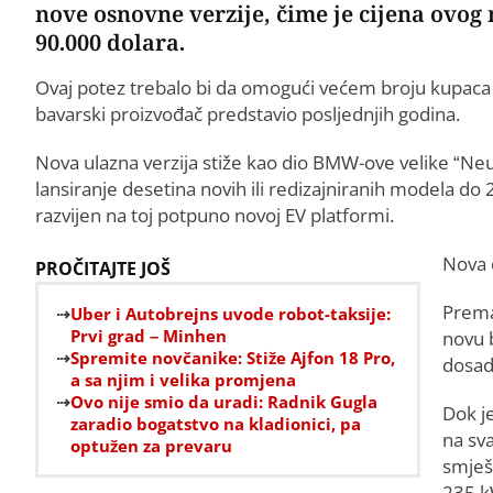
nove osnovne verzije, čime je cijena ovog
90.000 dolara.
Ovaj potez trebalo bi da omogući većem broju kupaca p
bavarski proizvođač predstavio posljednjih godina.
Nova ulazna verzija stiže kao dio BMW-ove velike “Neue
lansiranje desetina novih ili redizajniranih modela do 
razvijen na toj potpuno novoj EV platformi.
Nova 
PROČITAJTE JOŠ
Prema
Uber i Autobrejns uvode robot-taksije:
Prvi grad – Minhen
novu b
Spremite novčanike: Stiže Ajfon 18 Pro,
dosad
a sa njim i velika promjena
Ovo nije smio da uradi: Radnik Gugla
Dok j
zaradio bogatstvo na kladionici, pa
na sva
optužen za prevaru
smješ
235 k