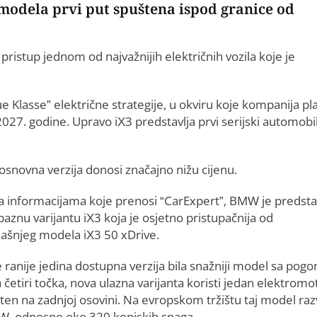
 modela prvi put spuštena ispod granice od
ristup jednom od najvažnijih električnih vozila koje je
 Klasse” električne strategije, u okviru koje kompanija pl
2027. godine. Upravo iX3 predstavlja prvi serijski automobi
osnovna verzija donosi značajno nižu cijenu.
 informacijama koje prenosi “CarExpert”, BMW je predsta
aznu varijantu iX3 koja je osjetno pristupačnija od
ašnjeg modela iX3 50 xDrive.
e ranije jedina dostupna verzija bila snažniji model sa po
 četiri točka, nova ulazna varijanta koristi jedan elektromo
ten na zadnjoj osovini. Na evropskom tržištu taj model razv
W, odnosno oko 320 konjskih snaga.