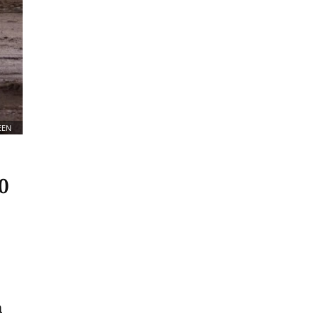
EEN
0
m