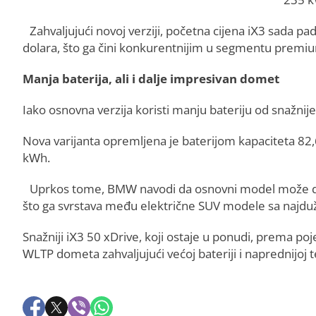
Zahvaljujući novoj verziji, početna cijena iX3 sada pa
dolara, što ga čini konkurentnijim u segmentu premium
Manja baterija, ali i dalje impresivan domet
Iako osnovna verzija koristi manju bateriju od snažni
Nova varijanta opremljena je baterijom kapaciteta 82,
kWh.
Uprkos tome, BMW navodi da osnovni model može d
što ga svrstava među električne SUV modele sa najdu
Snažniji iX3 50 xDrive, koji ostaje u ponudi, prema 
WLTP dometa zahvaljujući većoj bateriji i naprednijoj t