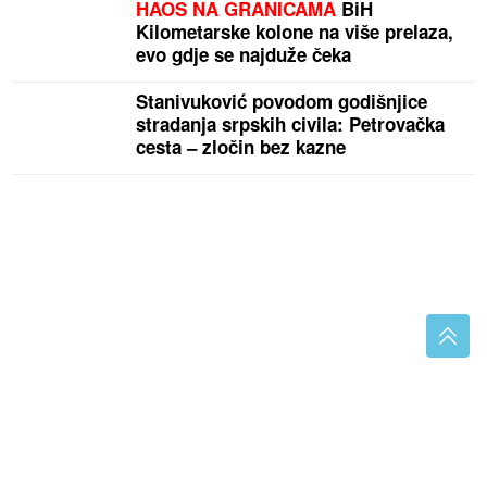
HAOS NA GRANICAMA
BiH
Kilometarske kolone na više prelaza,
evo gdje se najduže čeka
Stanivuković povodom godišnjice
stradanja srpskih civila: Petrovačka
cesta – zločin bez kazne
Đula Drini se porodila: Sinu dali ime arapskog
porijekla