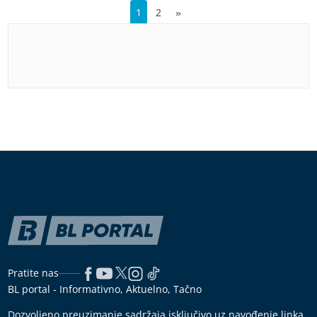
1
2
»
Pratite nas
BL portal - Informativno, Aktuelno, Tačno
Dozvoljeno preuzimanje sadržaja isključivo uz navođenje linka